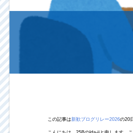
この記事は
新歓ブログリレー2026
の2
こんにちは。25BのIda-jiと申しま