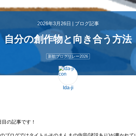
2026年3月26日 |
ブログ記事
自分の創作物と向き合う方法
新歓ブログリレー2026
Ida-ji
0日目の記事です！
す。このブログではタイトルそのまんまの内容(諸説あり)が書かれ