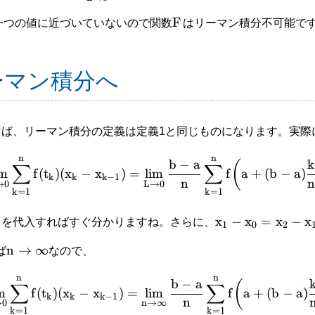
F
一つの値に近づいていないので関数
はリーマン積分不可能で
ーマン積分へ
けば、リーマン積分の定義は定義1と同じものになります。実際
n
n
b
−
a
k
(
∑
∑
im
f
(
t
)
(
x
−
x
)
=
lim
f
a
+
(
b
−
a
)
k
k
k
−
1
n
→
0
L
→
0
k
=
1
k
=
1
x
−
x
=
x
−
x
を代入すればすぐ分かりますね。さらに、
1
0
2
n
→
∞
ば
なので、
n
n
b
−
a
(
∑
∑
m
f
(
t
)
(
x
−
x
)
=
lim
f
a
+
(
b
−
a
)
k
k
k
−
1
n
n
→
∞
→
0
k
=
1
k
=
1