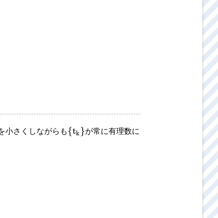
{
t
}
を小さくしながらも
が常に有理数に
k