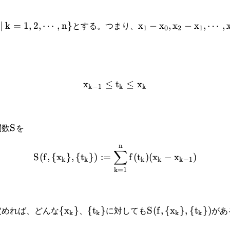
∣
k
=
1
,
2
,
⋯
,
n
}
x
−
x
,
x
−
x
,
⋯
,
とする。つまり、
1
0
2
1
x
≤
t
≤
x
k
−
1
k
k
S
関数
を
n
∑
S
(
f
,
{
x
}
,
{
t
}
)
:
=
f
(
t
)
(
x
−
x
)
k
k
k
k
k
−
1
k
=
1
{
x
}
{
t
}
S
(
f
,
{
x
}
,
{
t
}
)
定めれば、どんな
、
に対しても
があ
k
k
k
k