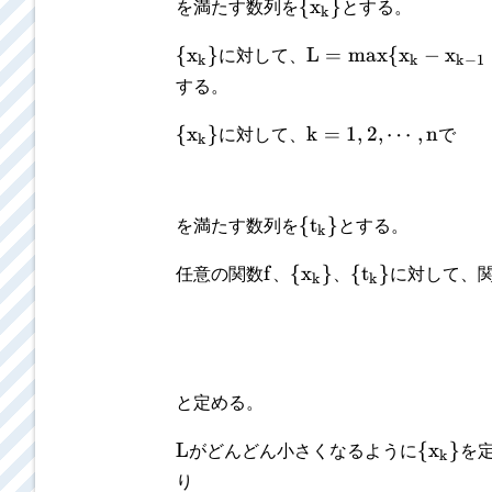
{
x
}
を満たす数列を
とする。
k
{
x
}
L
=
max
{
x
−
x
に対して、
k
k
k
−
1
する。
{
x
}
k
=
1
,
2
,
⋯
,
n
に対して、
で
k
{
t
}
を満たす数列を
とする。
k
f
{
x
}
{
t
}
任意の関数
、
、
に対して、
k
k
と定める。
L
{
x
}
がどんどん小さくなるように
を
k
り