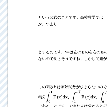
という公式のことです。高校数学では、
か。つまり
:
=
とするのです。
は左のものを右のも
ないので良さそうですね。しかし問題が
F
この関数
は原始関数が求まらないので
1
2
∫
∫
∫
F
(
x
)
d
x
F
(
x
)
d
x
積分
、
、
0
1
0
であることです。できた人は分かると思