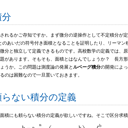
積分
されるかご存知ですか。まず微分の逆操作として不定積分が定
とのあいだの符号付き面積となることを証明したり、リーマン
微分と独立して定義できるものです。高校数学の定義では、原
題があります。そもそも、面積とはなんでしょうか？ 長方形
ょうか。この問題は測度論の発展と
ルベーグ積分
の開発によっ
るのは困難なので一旦置いておきます。
頼らない積分の定義
面積にも頼らない積分の定義が欲しいですね。そこで区分求積
n
b
b
−
a
k