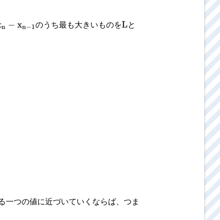
x
−
x
L
のうち最も大きいものを
と
n
n
−
1
る一つの値に近づいていくならば、つま