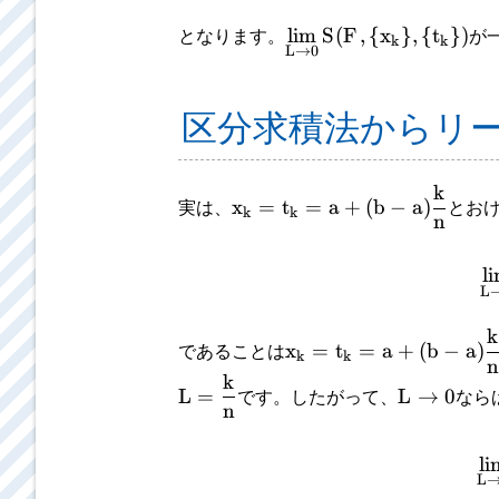
lim
S
(
F
,
{
x
}
,
{
t
}
)
となります。
が
k
k
L
→
0
区分求積法からリ
k
x
=
t
=
a
+
(
b
−
a
)
実は、
とお
k
k
n
l
L
k
x
=
t
=
a
+
(
b
−
a
)
であることは
k
k
n
k
L
=
L
→
0
です。したがって、
なら
n
li
L