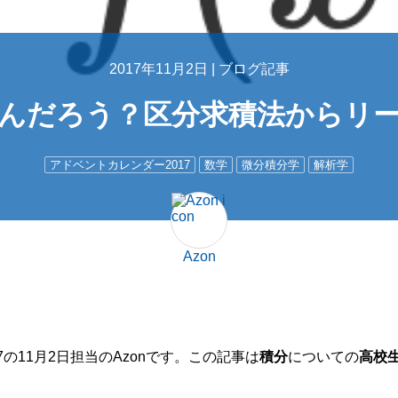
2017年11月2日 |
ブログ記事
んだろう？区分求積法からリ
アドベントカレンダー2017
数学
微分積分学
解析学
Azon
の11月2日担当のAzonです。この記事は
積分
についての
高校