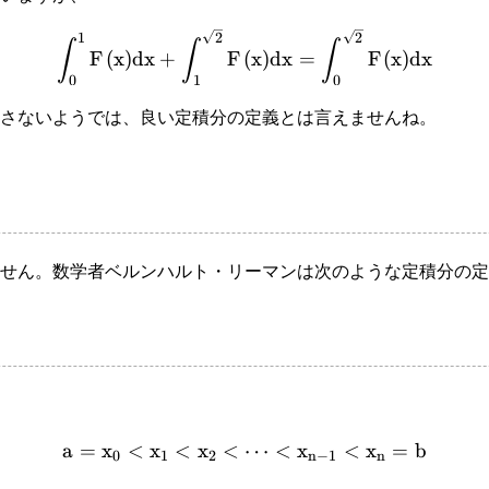
1
2
2
∫
∫
∫
F
(
x
)
d
x
+
F
(
x
)
d
x
=
F
(
x
)
d
x
0
1
0
さないようでは、良い定積分の定義とは言えませんね。
せん。数学者ベルンハルト・リーマンは次のような定積分の定
a
=
x
<
x
<
x
<
⋯
<
x
<
x
=
b
0
1
2
n
−
1
n