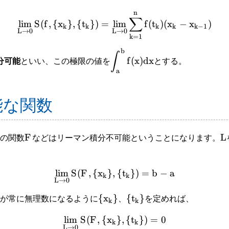
n
∑
lim
S
(
f
,
{
x
}
,
{
t
}
)
=
lim
f
(
t
)
(
x
−
x
)
k
k
k
k
k
−
1
L
→
0
L
→
0
k
=
1
b
∫
f
(
x
)
d
x
分可能
といい、この極限の値を
とする。
a
能な関数
F
L
の関数
などはリーマン積分不可能ということになります。
lim
S
(
F
,
{
x
}
,
{
t
}
)
=
b
−
a
k
k
L
→
0
{
x
}
{
t
}
が常に無理数になるように
、
を定めれば、
k
k
lim
S
(
F
,
{
x
}
,
{
t
}
)
=
0
k
k
L
→
0