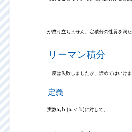
が成り立ちません。定積分の性質を満た
リーマン積分
一度は失敗しましたが、諦めてはいけま
定義
a
,
b
(
a
<
b
)
実数
に対して、