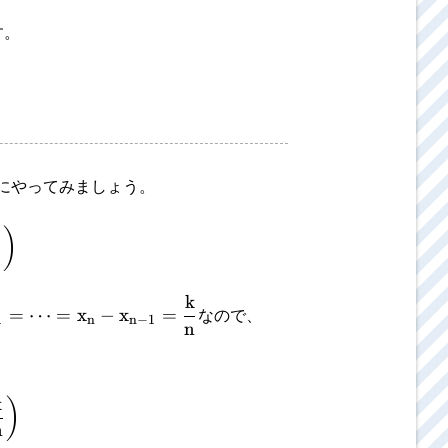
す。
にやってみましょう。
)
n
k
=
⋯
=
x
−
x
=
なので、
1
n
n
−
1
n
k
)
n