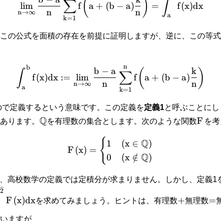
(
)
∫
∑
lim
f
a
+
(
b
−
a
)
=
f
(
x
)
d
x
n
n
n
→
∞
a
k
=
1
この公式を面積の存在を前提に証明しますが、逆に、この等式
n
b
b
−
a
k
(
)
∫
∑
f
(
x
)
d
x
:
=
lim
f
a
+
(
b
−
a
)
n
n
n
→
∞
a
k
=
1
ので定義するという意味です。この定義を
定義1
と呼ぶことにし
Q
F
あります。
を有理数の集合とします。次のような関数
を考
{
Q
1
(
x
∈
)
F
(
x
)
=
Q
0
(
x
∈
/
)
、高校数学の定義では定積分が求まりません。しかし、定義1
2
F
(
x
)
d
x
+
=
を求めてみましょう。ヒントは、有理数
無理数
いますが、