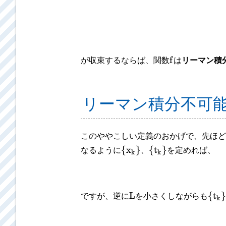
f
が収束するならば、関数
は
リーマン積
リーマン積分不可
このややこしい定義のおかげで、先ほど
{
x
}
{
t
}
なるように
、
を定めれば、
k
k
L
{
t
}
ですが、逆に
を小さくしながらも
k