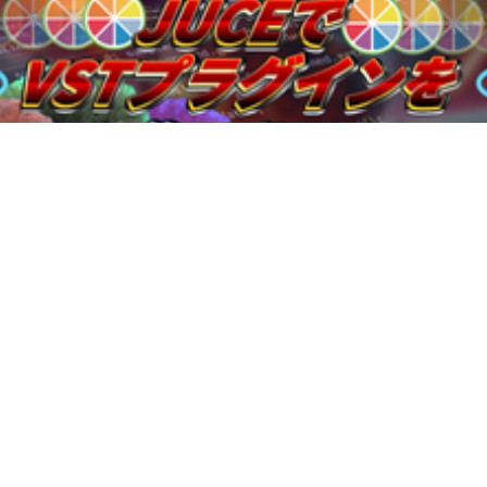
2024年8月21日
【最新版 / 入門】JUCEを使ってVSTプラグイン
を作ろう！！！！【WebView UI】
kashiwade