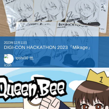
2023年12月11日
DIGI-CON HACKATHON 2023『Mikage』
toshi00
他