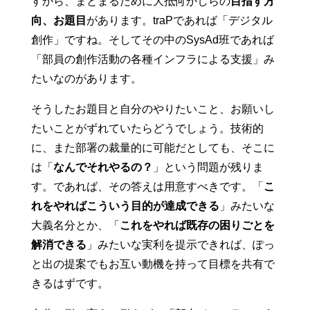
すから、まとまるために大抵何かしらの
目指す方
向、お題目
があります。traPであれば「デジタル
創作」ですね。そしてその中のSysAd班であれば
「部員の創作活動の各種インフラによる支援」み
たいなのがあります。
そうしたお題目と自分のやりたいこと、お願いし
たいことがずれていたらどうでしょう。技術的
に、また部署の裁量的に可能だとしても、そこに
は「
なんでそれやるの？
」という問題が残りま
す。であれば、その答えは用意すべきです。「
こ
れをやればこういう目的が達成できる
」みたいな
大義名分とか、「
これをやれば既存の困りごとを
解消できる
」みたいな実利を提示できれば、ぽっ
と出の提案でもお互い動機を持って目標を共有で
きるはずです。