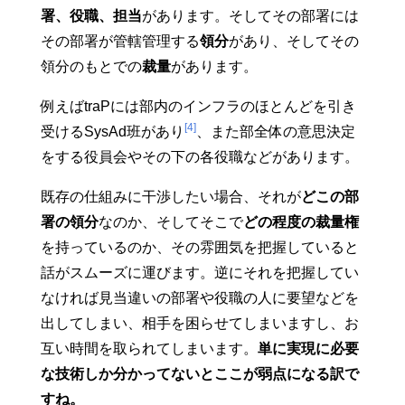
署、役職、担当
があります。そしてその部署には
その部署が管轄管理する
領分
があり、そしてその
領分のもとでの
裁量
があります。
例えばtraPには部内のインフラのほとんどを引き
[4]
受けるSysAd班があり
、また部全体の意思決定
をする役員会やその下の各役職などがあります。
既存の仕組みに干渉したい場合、それが
どこの部
署の領分
なのか、そしてそこで
どの程度の裁量権
を持っているのか、その雰囲気を把握していると
話がスムーズに運びます。逆にそれを把握してい
なければ見当違いの部署や役職の人に要望などを
出してしまい、相手を困らせてしまいますし、お
互い時間を取られてしまいます。
単に実現に必要
な技術しか分かってないとここが弱点になる訳で
すね。