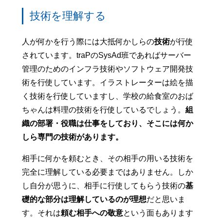
技術を理解する
人が何かを行う際には大抵何かしらの
技術
が行使
されています。traPのSysAd班であればサーバー
管理のためのインフラ技術やソフトウェア開発技
術を行使しています。イラストレーターは絵を描
く技術を行使していますし、学校の給食室のおば
ちゃんは料理の技術を行使しているでしょう。
組
織の部署・役職は仕事をしており、そこには何か
しら専門の技術があります。
相手に何かを頼むとき、その相手の用いる技術を
完全に理解している必要まではありません。しか
し自分が思うに、相手に行使してもらう技術の
基
礎的な部分は理解しているのが理想
だと思いま
す。それは
頼む相手への敬意
という面もあります