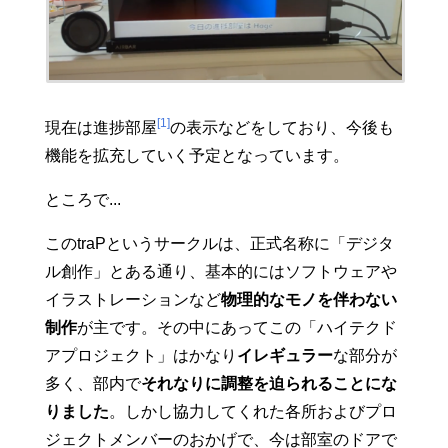
[1]
現在は進捗部屋
の表示などをしており、今後も
機能を拡充していく予定となっています。
ところで...
このtraPというサークルは、正式名称に「デジタ
ル創作」とある通り、基本的にはソフトウェアや
イラストレーションなど
物理的なモノを伴わない
制作
が主です。その中にあってこの「ハイテクド
アプロジェクト」はかなり
イレギュラー
な部分が
多く、部内で
それなりに調整を迫られることにな
りました
。しかし協力してくれた各所およびプロ
ジェクトメンバーのおかげで、今は部室のドアで