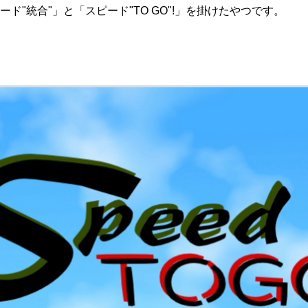
"統合"」と「スピード"TO GO"!」を掛けたやつです。