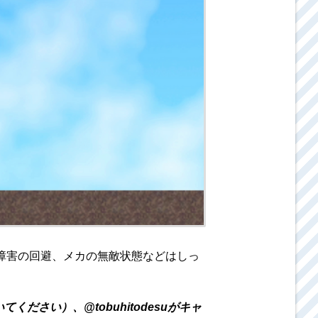
障害の回避、メカの無敵状態などはしっ
さい）、@tobuhitodesuがキャ