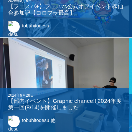
2025年8月5日
【フェスバ+】フェスバ公式オフイベント@仙
台参加記【コロプラ最高】
tobuhitodesu
2024年9月28日
【部内イベント】Graphic chance!! 2024年度
第一回(8/14)を開催しました
tobuhitodesu
他