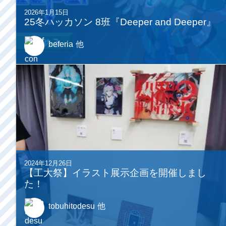
2026年1月15日
25冬ハッカソン 8班『Deeper and Deeper』
beferia
他
2024年12月26日
【工大祭】イラスト展示企画を開催しまし
た！
tobuhitodesu
他