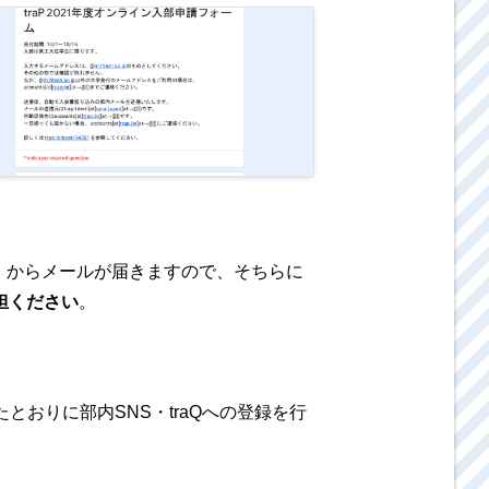
at→@])」からメールが届きますので、そちらに
担ください
。
載されたとおりに部内SNS・traQへの登録を行