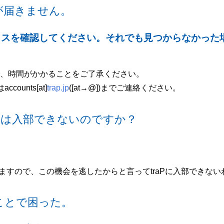
が届きません。
スを確認してください。それでも見つからなかった場合は、
、時間がかかることをご了承ください。
unts[at]
trap.jp
([at→@])までご連絡ください。
aPには入部できないのですか？
いますので、この機会を逃したからと言ってtraPに入部できな
ことで困った。