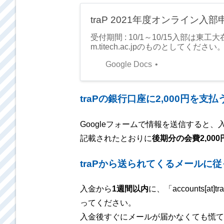
traP 2021年度オンライン入
受付期間 : 10/1～10/15入部
m.titech.ac.jpのものとしてく
h.ac.jp以外の大学発行のメールアドレスをご
Google Docs
でご連絡ください。 送信後、自動
ルの送信元はtrap.titech[at]gmail.co
@])です。一日経っても届かない場合、
traPの銀行口座に2,000円を支払
Googleフォームで情報を送信すると、入力し
記載されたとおりに
後期分の会費2,00
traPから送られてくるメールに従
入金から
1週間以内
に、「accounts[
ってください。
入金後すぐにメールが届かなくても慌て