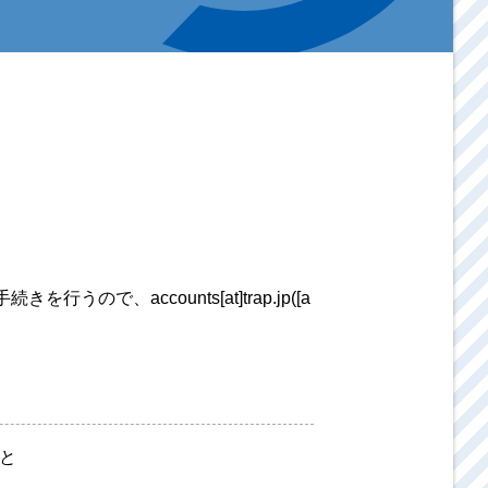
、accounts[at]trap.jp([a
こと