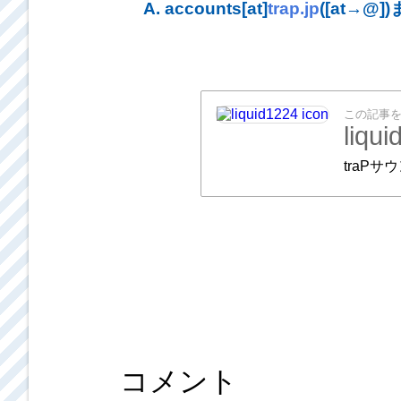
A. accounts[at]
trap.jp
([at→@
この記事
liqu
traP