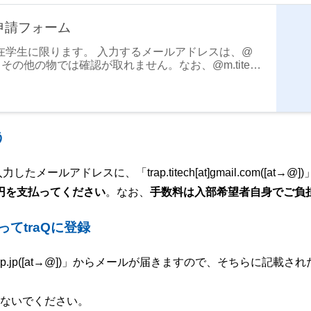
部申請フォーム
は東工大在学生に限ります。 入力するメールアドレスは、@
ださい。その他の物では確認が取れません。なお、@m.titec
利用の場合は、accounts[at]trap.jp([at→@])ま
で入会費振り込みの案内メールを送信いたします。メー
m([at→@])です。自動返信先はaccounts[at]trap.jp([at→
 ac…
う
たメールアドレスに、「trap.titech[at]gmail.com([
0円を支払ってください
。なお、
手数料は入部希望者自身でご負
ってtraQに登録
at]trap.jp([at→@])」からメールが届きますので、そちらに記
ないでください。