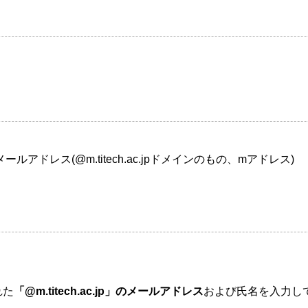
ドレス(@m.titech.ac.jpドメインのもの、mアドレス)
れた
「@m.titech.ac.jp」のメールアドレス
および氏名を入力し