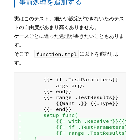
事前処理を追加する
実はこのテスト、細かい設定ができないためテス
トの自由度があまり高くありません。
ケースごとに違った処理が書きたいこともありま
す。
function.tmpl
そこで、
に以下を追記しま
す。
		{{- if .TestParameters}}

			args args

		{{- end}}

		{{- range .TestResults}}

			{{Want .}} {{.Type}}

+		setup func(
+			{{- with .Receiver}}{{if
+			{{- if .TestParameters}}a
+			{{- range .TestResults}}
+    )