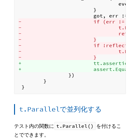
                                event: 
                        }

-                       if (err != nil
-                               t.Erro
-                               return
-                       }
-                       if !reflect.De
-                               t.Erro
-                       }
+                       tt.assertion(t
+                       assert.Equal(t
                })

        }

t.Parallel
で並列化する
t.Parallel()
テスト内の関数に
を付けるこ
とでできます。