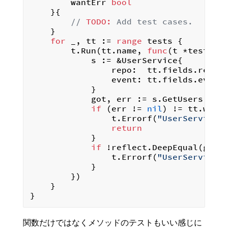
		wantErr 
bool
	}{

// 
TODO:
 Add test cases.
	}

for
 _, tt := 
range
 tests {

		t.Run(tt.name, 
func
(t *testing
			s := &UserService{

				repo:  tt.fields.repo,

				event: tt.fields.event,

			}

			got, err := s.GetUsers(tt.args.ctx)

if
 (err != 
nil
) != tt.wantE
				t.Errorf(
"UserService.
return
			}

if
 !reflect.DeepEqual(got, 
				t.Errorf(
"UserService.
			}

		})

	}

関数だけではなくメソッドのテストもいい感じに