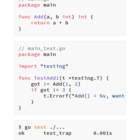
package
 main

func
Add
(a, b 
int
)
int
 {

return
 a + b

// main_test.go
package
 main

import
"testing"
func
TestAdd1
(t *testing.T)
 {

	got := Add(
1
, 
2
)

if
 got != 
3
 {

		t.Errorf(
"Add() = %v, want %v"
	}

$ go 
test
 ./...
