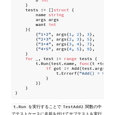
		b 
int
	}

	tests := []
struct
 {

		name 
string
		args args

		want 
int
	}{

		{
"1+2"
, args{
1
, 
2
}, 
3
},

		{
"2+3"
, args{
2
, 
3
}, 
5
},

		{
"3+4"
, args{
3
, 
4
}, 
7
},

		{
"4+5"
, args{
4
, 
5
}, 
9
},

	}

for
 _, test := 
range
 tests {

		t.Run(test.name, 
func
(t *testi
if
 got := Add(test.args.a, 
				t.Errorf(
"Add() = %v, 
			}

		})

	}

t.Run
TestAdd2
を実行することで
関数の中
でテストケースに名前を付けてサブテストを実行