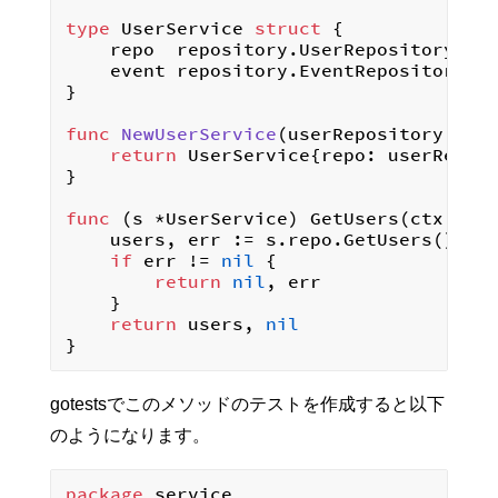
type
 UserService 
struct
 {

	repo  repository.UserRepository

	event repository.EventRepository

}

func
NewUserService
(userRepository rep
return
 UserService{repo: userReposi
}

func
(s *UserService)
 GetUsers(ctx con
	users, err := s.repo.GetUsers()

if
 err != 
nil
 {

return
nil
, err

	}

return
 users, 
nil
gotestsでこのメソッドのテストを作成すると以下
のようになります。
package
 service
