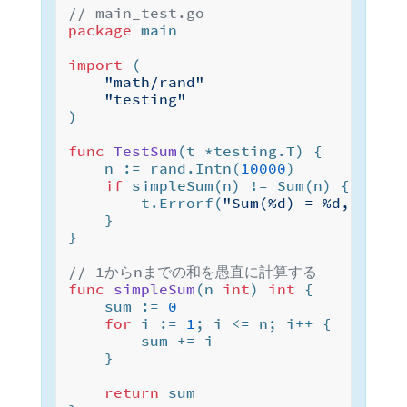
// main_test.go
package
 main

import
 (

"math/rand"
"testing"
)

func
TestSum
(t *testing.T)
 {

	n := rand.Intn(
10000
)

if
 simpleSum(n) != Sum(n) {

		t.Errorf(
"Sum(%d) = %d, want 
	}

}

// 1からnまでの和を愚直に計算する
func
simpleSum
(n 
int
)
int
 {

	sum := 
0
for
 i := 
1
; i <= n; i++ {

		sum += i

	}

return
 sum
