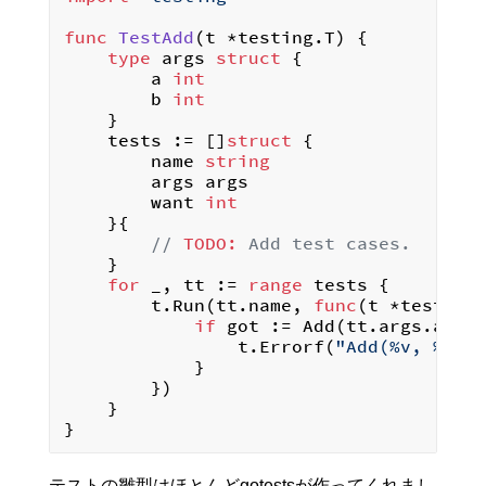
func
TestAdd
(t *testing.T)
 {

type
 args 
struct
 {

		a 
int
		b 
int
	}

	tests := []
struct
 {

		name 
string
		args args

		want 
int
	}{

// 
TODO:
 Add test cases.
	}

for
 _, tt := 
range
 tests {

		t.Run(tt.name, 
func
(t *testing
if
 got := Add(tt.args.a, tt
				t.Errorf(
"Add(%v, %v) 
			}

		})

	}

テストの雛型はほとんどgotestsが作ってくれまし