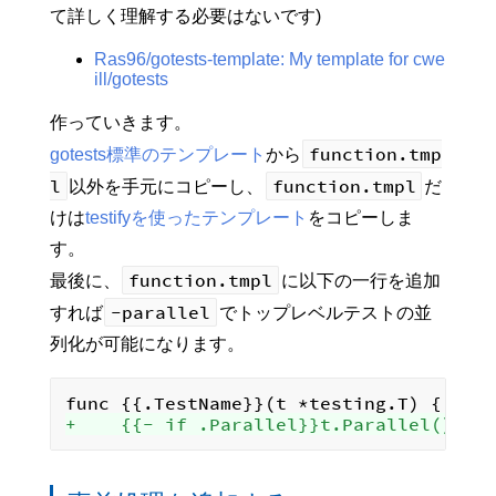
て詳しく理解する必要はないです)
Ras96/gotests-template: My template for cwe
ill/gotests
作っていきます。
function.tmp
gotests標準のテンプレート
から
l
function.tmpl
以外を手元にコピーし、
だ
けは
testifyを使ったテンプレート
をコピーしま
す。
function.tmpl
最後に、
に以下の一行を追加
-parallel
すれば
でトップレベルテストの並
列化が可能になります。
+    {{- if .Parallel}}t.Parallel(){{e