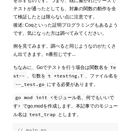
を示すものです。つまり、既に書かれたケースで
テストが通ったとしても、対象の関数の動作を全
て検証したとは限らない点に注意です。
後述: Coqといった証明プログラミングもあるよう
です。気になった方は調べてみてください。
例を見てみます。調べると同じようなのがたくさ
ん出てきます。n番煎じです...
Te
ちなみに、Goでテストを行う場合は関数名を
st~~
t *testing.T
、引数を
、ファイル名を
~~_test.go
にする必要があります。
go mod init <モジュール名、何でもいいで
す>
でgo.modを作成します。本記事でのモジュー
test_trap
ル名は
とします。
// main.go