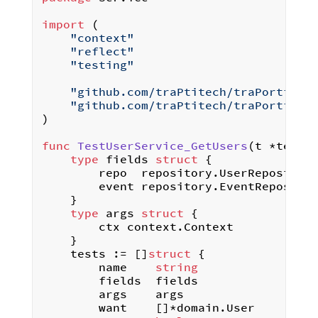
import
 (

"context"
"reflect"
"testing"
"github.com/traPtitech/traPortfoli
"github.com/traPtitech/traPortfoli
)

func
TestUserService_GetUsers
(t *testi
type
 fields 
struct
 {

		repo  repository.UserRepository

		event repository.EventRepository

	}

type
 args 
struct
 {

		ctx context.Context

	}

	tests := []
struct
 {

		name    
string
		fields  fields

		args    args

		want    []*domain.User
