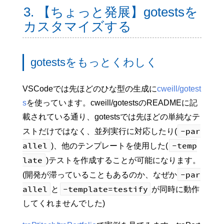
3. 【ちょっと発展】gotestsを
カスタマイズする
gotestsをもっとくわしく
VSCodeでは先ほどのひな型の生成に
cweill/gotest
s
を使っています。cweill/gotestsのREADMEに記
載されている通り、gotestsでは先ほどの単純なテ
-par
ストだけではなく、並列実行に対応したり(
allel
-temp
)、他のテンプレートを使用した(
late
)テストを作成することが可能になります。
-par
(開発が滞っていることもあるのか、なぜか
allel
-template=testify
と
が同時に動作
してくれませんでした)