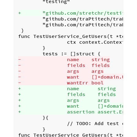
        "testing"

+       "github.com/stretchr/testify/a
        "github.com/traPtitech/traPortf
        "github.com/traPtitech/traPortf
 )

func TestUserService_GetUsers(t *testin
                ctx context.Context

        }

-               name    string
-               fields  fields
-               args    args
-               want    []*domain.User
-               wantErr bool
+               name      string
+               fields    fields
+               args      args
+               want      []*domain.Us
+               assertion assert.Error
        }{

                // TODO: Add test cases
        }

func TestUserService_GetUsers(t *testin