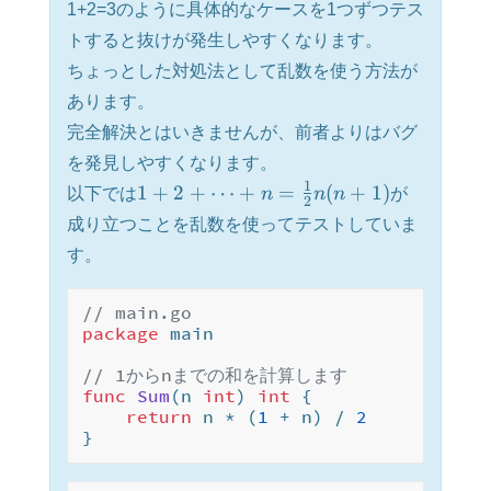
1+2=3のように具体的なケースを1つずつテス
トすると抜けが発生しやすくなります。
ちょっとした対処法として乱数を使う方法が
あります。
完全解決とはいきませんが、前者よりはバグ
を発見しやすくなります。
1
1
+
2
+
⋯
+
=
(
+
1
)
以下では
n
n
n
が
2
成り立つことを乱数を使ってテストしていま
す。
// main.go
package
 main

// 1からnまでの和を計算します
func
Sum
(n 
int
)
int
 {

return
 n * (
1
 + n) / 
2