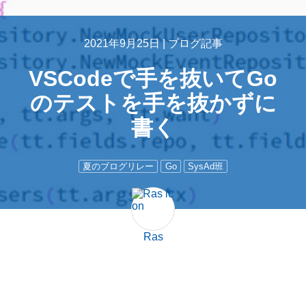
2021年9月25日 |
ブログ記事
VSCodeで手を抜いてGo
のテストを手を抜かずに
書く
夏のブログリレー
Go
SysAd班
Ras