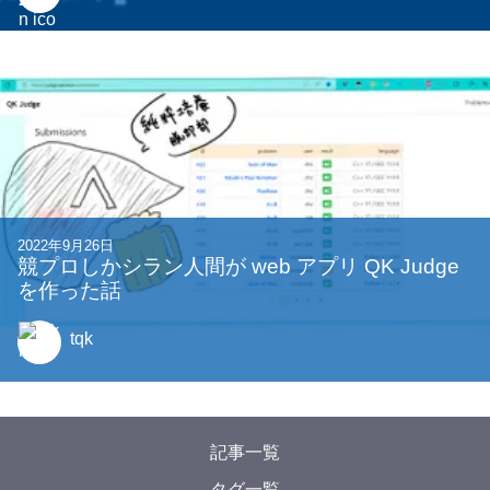
2024年8月21日
【最新版 / 入門】JUCEを使ってVSTプラグイン
を作ろう！！！！【WebView UI】
kashiwade
2021年8月12日
CPCTFを支えたWebshell
mazrean