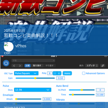
2024年8月21日
【最新版 / 入門】JUCEを使ってVSTプラグイン
を作ろう！！！！【WebView UI】
kashiwade