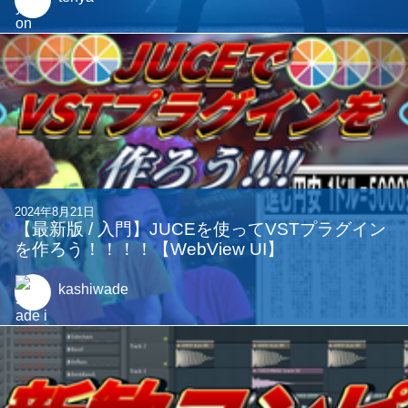
2025年9月15日
traPでの一年半を振り返る〜全班所属の体験記
(?)〜
gurukun41
2023年4月25日
【驚愕】作曲4年目だった男が大学3年間ゲーム
サウンドに関わった末路...【ゲームサウンドのお
仕事について】
tenya