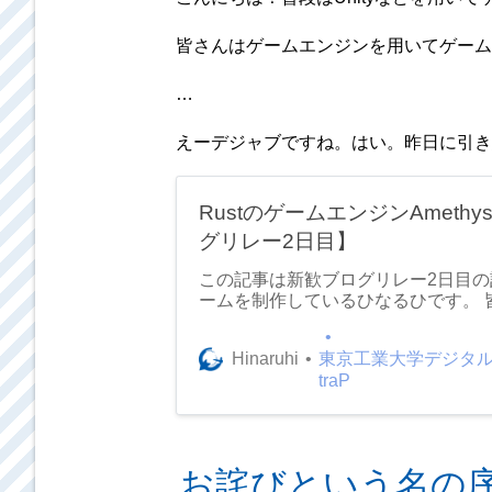
皆さんはゲームエンジンを用いてゲーム
…
えーデジャブですね。はい。昨日に引き
RustのゲームエンジンAmeth
グリレー2日目】
この記事は新歓ブログリレー2日目の記
ームを制作しているひなるひです。
がありますか？ 今の時代、「ゲーム
う人は結構いるとは思うのですが、「
Hinaruhi
東京工業大学デジタ
ったことないけどゲーム作ったことあ
traP
このままだと、例えばUnityだとC#、Unre
t...みたいゲームエンジニアが使う
お詫びという名の