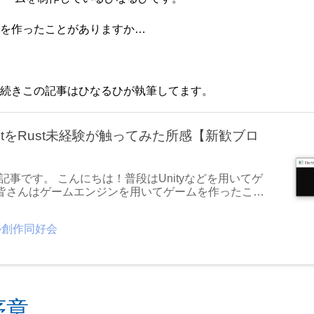
を作ったことがありますか…
続きこの記事はひなるひが執筆してます。
ystをRust未経験が触ってみた所感【新歓ブロ
事です。 こんにちは！普段はUnityなどを用いてゲ
 皆さんはゲームエンジンを用いてゲームを作ったこと
エンジンを使ってゲーム作ったことあるよ!」ってい
ゲームエンジン(もしくはゲーム用のライブラリ)使
ル創作同好会
るよ!」っていう人は少ないと思うんですね。 ただ
alEngineだとC++、あとはSwiftとかJavaScrip
言語が割と偏ってくるんじゃ…
序章