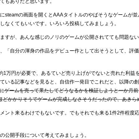
てもありだと思います。
にsteamの画面を開くとAAAタイトルのやばそうなゲームが
しなくてもいいです。いろいろ投稿してみましょう。
ますが、あんな感じのノリのゲームが公開されてても問題ない
、「自分の渾身の作品をデビュー作として出そうとして、評価
のに約1万円が必要で、あるていど売り上げがでないと売れた利益
ている記事などを見ると、自信作一発目でこれだと、以降の創
適当にゲームを売って果たしてどうなるかを検証しようと一か月前当
ほどかかりそうでゲームが完成しなさそうだったので、あきら
メント来るわけでもないです。でもそれでも来る1件2件程度
の公開手段について考えてみましょう。