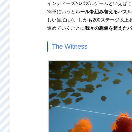
インディーズのパズルゲームといえばこ
簡単にいうと
ルールを組み替える
パズル
しい(面白い)、しかも200ステージ以上
進めていくごとに
我々の想像を超えたパ
The Witness