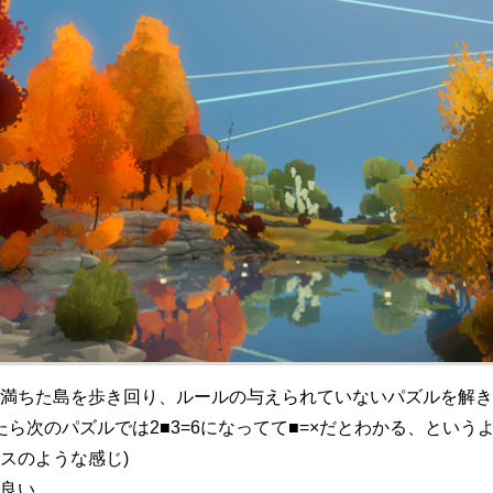
満ちた島を歩き回り、ルールの与えられていないパズルを解き
てたら次のパズルでは2■3=6になってて■=×だとわかる、とい
スのような感じ)
良い。