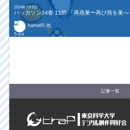
2024年7月5日
ハッカソン24春 11班 「再燕巣〜再び燕を巣
hama65
他
記事一覧