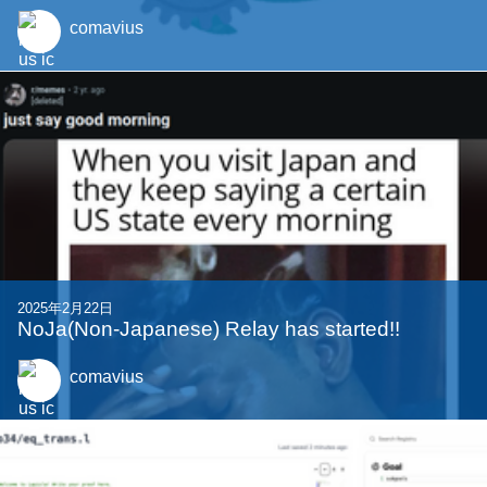
comavius
2025年2月22日
NoJa(Non-Japanese) Relay has started!!
comavius