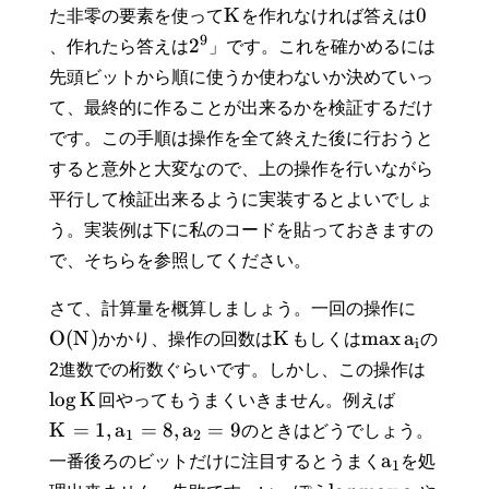
K
0
た非零の要素を使って
を作れなければ答えは
9
2
、作れたら答えは
」です。これを確かめるには
先頭ビットから順に使うか使わないか決めていっ
て、最終的に作ることが出来るかを検証するだけ
です。この手順は操作を全て終えた後に行おうと
すると意外と大変なので、上の操作を行いながら
平行して検証出来るように実装するとよいでしょ
う。実装例は下に私のコードを貼っておきますの
で、そちらを参照してください。
さて、計算量を概算しましょう。一回の操作に
O
(
N
)
K
max
a
かかり、操作の回数は
もしくは
の
i
2進数での桁数ぐらいです。しかし、この操作は
lo
g
K
回やってもうまくいきません。例えば
K
=
1
,
a
=
8
,
a
=
9
のときはどうでしょう。
1
2
a
一番後ろのビットだけに注目するとうまく
を処
1