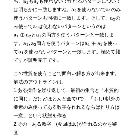
a
a
ち、
も
も使わないで作れるパターンについて
1
2
a
a
は明らかに一致しますね。
を使わないで
のみ
2
1
a
使うパターンも同様に一致します。そして、
の
2
a
み使って
は使わないパターンというのは、
1
a
⊕
a
a
と
の両方を使うパターンと一致しま
1
2
1
a
,
a
a
⊕
a
す。
両方を使うパターンは
を使っ
1
2
1
2
a
て
を使わないパターンと一致します。極めて雑
1
ですが証明完了です。
この性質を使うことで面白い解き方が出来ます。
解法のアウトラインは、
1.ある操作を繰り返して、最初の集合と「本質的
に同じ」だけどほとんど全て0で、「もし0以外の
要素のみ使ってある数字を作れるならば作り方は
一意」という状態を作る
K
2.その「ある数字」(今回は
)が作れるのかを審
査