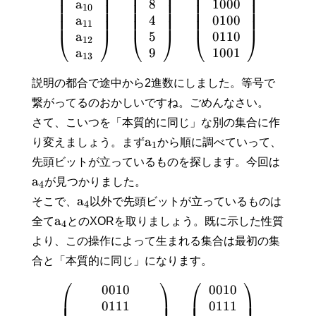
⎜
⎟
⎜
⎟
⎜
⎟
⎜
⎟
⎜
⎟
⎜
⎟
a
8
1
0
0
0
⎜
⎟
⎜
⎟
⎜
⎟
1
0
⎜
⎟
⎜
⎟
⎜
⎟
a
4
0
1
0
0
⎜
⎟
⎜
⎟
⎜
⎟
1
1
a
5
0
1
1
0
⎝
⎠
⎝
⎠
⎝
⎠
1
2
a
9
1
0
0
1
1
3
説明の都合で途中から2進数にしました。等号で
繋がってるのおかしいですね。ごめんなさい。
さて、こいつを「本質的に同じ」な別の集合に作
a
り変えましょう。まず
から順に調べていって、
1
先頭ビットが立っているものを探します。今回は
a
が見つかりました。
4
a
そこで、
以外で先頭ビットが立っているものは
4
a
全て
とのXORを取りましょう。既に示した性質
4
より、この操作によって生まれる集合は最初の集
合と「本質的に同じ」になります。
⎛
⎞
⎛
⎞
0
0
1
0
0
0
1
0
⎜
⎟
⎜
⎟
⎜
⎟
⎜
⎟
0
1
1
1
0
1
1
1