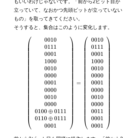
もいいわけじゃないです。「前から2ビット目が
立っていて、なおかつ先頭ビットが立っていない
もの」を取ってきてください。
そうすると、集合はこのように変化します。
⎛
⎞
⎛
⎞
0
0
1
0
0
0
1
0
⎜
⎟
⎜
⎟
⎜
⎟
⎜
⎟
0
1
1
1
0
1
1
1
⎜
⎟
⎜
⎟
⎜
⎟
⎜
⎟
0
0
0
1
0
0
0
1
⎜
⎟
⎜
⎟
⎜
⎟
⎜
⎟
1
0
0
0
1
0
0
0
⎜
⎟
⎜
⎟
⎜
⎟
⎜
⎟
0
0
1
0
0
0
1
0
⎜
⎟
⎜
⎟
⎜
⎟
⎜
⎟
0
0
0
0
0
0
0
0
⎜
⎟
⎜
⎟
⎜
⎟
⎜
⎟
0
0
0
1
0
0
0
1
=
⎜
⎟
⎜
⎟
⎜
⎟
⎜
⎟
0
0
0
0
0
0
0
0
⎜
⎟
⎜
⎟
⎜
⎟
⎜
⎟
0
0
1
0
0
0
1
0
⎜
⎟
⎜
⎟
⎜
⎟
⎜
⎟
0
0
0
0
0
0
0
0
⎜
⎟
⎜
⎟
⎜
⎟
⎜
⎟
0
1
0
0
⊕
0
1
1
1
0
0
1
1
⎜
⎟
⎜
⎟
0
1
1
0
⊕
0
1
1
1
0
0
0
1
⎝
⎠
⎝
⎠
0
0
0
1
0
0
0
1