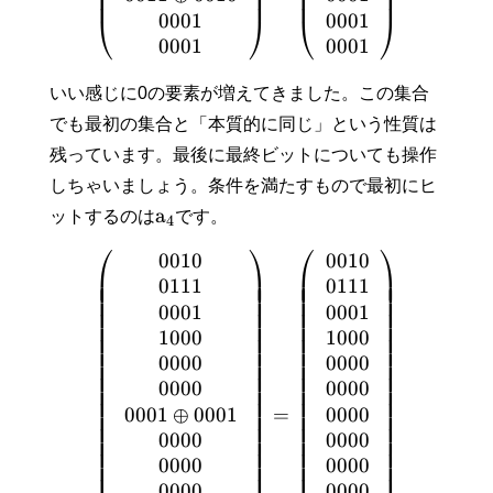
⎜
⎟
⎜
⎟
⎜
⎟
⎜
⎟
0
0
0
1
0
0
0
1
⎝
⎠
⎝
⎠
0
0
0
1
0
0
0
1
いい感じに0の要素が増えてきました。この集合
でも最初の集合と「本質的に同じ」という性質は
残っています。最後に最終ビットについても操作
しちゃいましょう。条件を満たすもので最初にヒ
a
ットするのは
です。
4
⎛
⎞
⎛
⎞
0
0
1
0
0
0
1
0
⎜
⎟
⎜
⎟
⎜
⎟
⎜
⎟
0
1
1
1
0
1
1
1
⎜
⎟
⎜
⎟
⎜
⎟
⎜
⎟
0
0
0
1
0
0
0
1
⎜
⎟
⎜
⎟
⎜
⎟
⎜
⎟
1
0
0
0
1
0
0
0
⎜
⎟
⎜
⎟
⎜
⎟
⎜
⎟
0
0
0
0
0
0
0
0
⎜
⎟
⎜
⎟
⎜
⎟
⎜
⎟
0
0
0
0
0
0
0
0
⎜
⎟
⎜
⎟
⎜
⎟
⎜
⎟
0
0
0
1
⊕
0
0
0
1
0
0
0
0
=
⎜
⎟
⎜
⎟
⎜
⎟
⎜
⎟
0
0
0
0
0
0
0
0
⎜
⎟
⎜
⎟
⎜
⎟
⎜
⎟
0
0
0
0
0
0
0
0
⎜
⎟
⎜
⎟
0
0
0
0
0
0
0
0