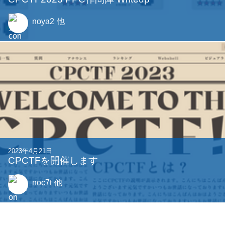
2021年4月18日
ベズー係数とN項の拡張ユークリッドの互除法
0214sh7
2023年4月29日
CPCTF2023 PPC作問陣 Writeup