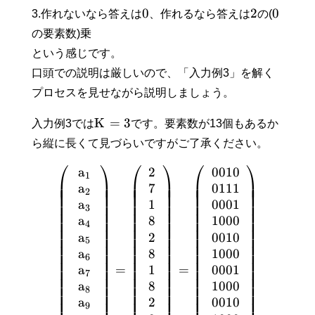
0
2
0
3.作れないなら答えは
、作れるなら答えは
の(
の要素数)乗
という感じです。
口頭での説明は厳しいので、「入力例3」を解く
プロセスを見せながら説明しましょう。
K
=
3
入力例3では
です。要素数が13個もあるか
ら縦に長くて見づらいですがご了承ください。
⎛
⎞
⎛
⎞
⎛
⎞
a
2
0
0
1
0
1
⎜
⎟
⎜
⎟
⎜
⎟
⎜
⎟
⎜
⎟
⎜
⎟
a
7
0
1
1
1
⎜
⎟
⎜
⎟
⎜
⎟
2
⎜
⎟
⎜
⎟
⎜
⎟
a
1
0
0
0
1
⎜
⎟
⎜
⎟
⎜
⎟
3
⎜
⎟
⎜
⎟
⎜
⎟
a
8
1
0
0
0
⎜
⎟
⎜
⎟
⎜
⎟
4
⎜
⎟
⎜
⎟
⎜
⎟
a
2
0
0
1
0
⎜
⎟
⎜
⎟
⎜
⎟
5
⎜
⎟
⎜
⎟
⎜
⎟
a
8
1
0
0
0
⎜
⎟
⎜
⎟
⎜
⎟
6
⎜
⎟
⎜
⎟
⎜
⎟
a
1
0
0
0
1
=
=
⎜
⎟
⎜
⎟
⎜
⎟
7
⎜
⎟
⎜
⎟
⎜
⎟
a
8
1
0
0
0
⎜
⎟
⎜
⎟
⎜
⎟
8
⎜
⎟
⎜
⎟
⎜
⎟
a
2
0
0
1
0
9