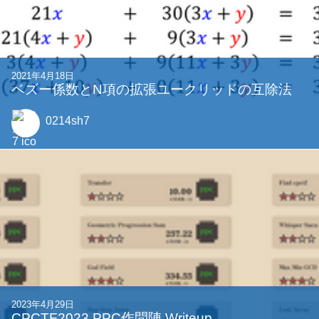
2023年7月13日
アルゴリズム班はやとき王選手権「競(けい)プ
ロ」を開催しました！
abap34