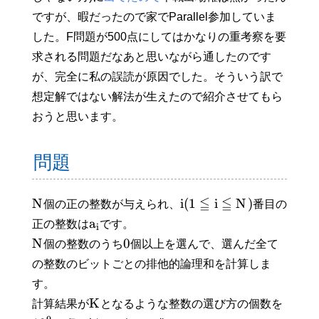
ですが、暇だったので家でParallel参加していま
した。F問題が500点にしてはかなりの重考察を要
求される問題だなあと思いながら通したのです
が、完全に私の誤読が原因でした。そういう訳で
想定解ではない解法が生えたので紹介させてもら
おうと思います。
問題
≦
≦
N
i
(
1
i
N
)
個の正の整数が与えられ、
番目の
a
正の整数は
です。
i
N
0
個の整数のうち
個以上を選んで、選んだ全て
の整数のビットごとの排他的論理和を計算しま
す。
K
計算結果が
となるような整数の選び方の個数を