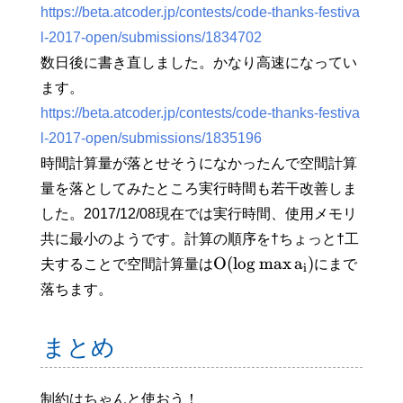
https://beta.atcoder.jp/contests/code-thanks-festiva
l-2017-open/submissions/1834702
数日後に書き直しました。かなり高速になってい
ます。
https://beta.atcoder.jp/contests/code-thanks-festiva
l-2017-open/submissions/1835196
時間計算量が落とせそうになかったんで空間計算
量を落としてみたところ実行時間も若干改善しま
した。2017/12/08現在では実行時間、使用メモリ
共に最小のようです。計算の順序を†ちょっと†工
O
(
lo
g
max
a
)
夫することで空間計算量は
にまで
i
落ちます。
まとめ
制約はちゃんと使おう！