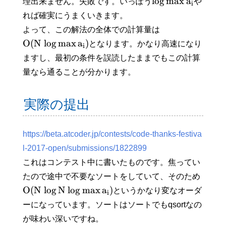
lo
g
max
a
理出来ません。失敗です。いっぽう
や
i
れば確実にうまくいきます。
よって、この解法の全体での計算量は
O
(
N
lo
g
max
a
)
となります。かなり高速になり
i
ますし、最初の条件を誤読したままでもこの計算
量なら通ることが分かります。
実際の提出
https://beta.atcoder.jp/contests/code-thanks-festiva
l-2017-open/submissions/1822899
これはコンテスト中に書いたものです。焦ってい
たので途中で不要なソートをしていて、そのため
O
(
N
lo
g
N
lo
g
max
a
)
というかなり変なオーダ
i
ーになっています。ソートはソートでもqsortなの
が味わい深いですね。