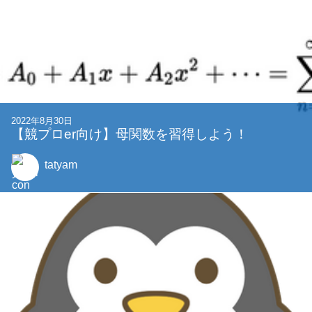
noya2
他
2023年4月21日
CPCTFを開催します
noc7t
他