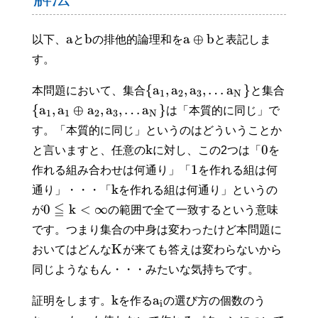
a
b
a
⊕
b
以下、
と
の排他的論理和を
と表記しま
す。
{
a
,
a
,
a
,
…
a
}
本問題において、集合
と集合
1
2
3
N
{
a
,
a
⊕
a
,
a
,
…
a
}
は「本質的に同じ」で
1
1
2
3
N
す。「本質的に同じ」というのはどういうことか
k
0
と言いますと、任意の
に対し、この2つは「
を
1
作れる組み合わせは何通り」「
を作れる組は何
k
通り」・・・「
を作れる組は何通り」というの
≦
0
k
<
∞
が
の範囲で全て一致するという意味
です。つまり集合の中身は変わったけど本問題に
K
おいてはどんな
が来ても答えは変わらないから
同じようなもん・・・みたいな気持ちです。
k
a
証明をします。
を作る
の選び方の個数のう
i