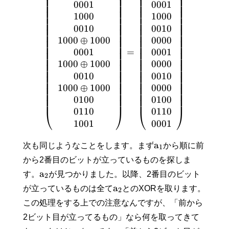
⎜
⎟
⎜
⎟
⎜
⎟
⎜
⎟
0
0
0
1
0
0
0
1
⎜
⎟
⎜
⎟
⎜
⎟
⎜
⎟
1
0
0
0
1
0
0
0
⎜
⎟
⎜
⎟
⎜
⎟
⎜
⎟
0
0
1
0
0
0
1
0
⎜
⎟
⎜
⎟
⎜
⎟
⎜
⎟
1
0
0
0
⊕
1
0
0
0
0
0
0
0
⎜
⎟
⎜
⎟
⎜
⎟
⎜
⎟
0
0
0
1
0
0
0
1
=
⎜
⎟
⎜
⎟
⎜
⎟
⎜
⎟
1
0
0
0
⊕
1
0
0
0
0
0
0
0
⎜
⎟
⎜
⎟
⎜
⎟
⎜
⎟
0
0
1
0
0
0
1
0
⎜
⎟
⎜
⎟
⎜
⎟
⎜
⎟
1
0
0
0
⊕
1
0
0
0
0
0
0
0
⎜
⎟
⎜
⎟
⎜
⎟
⎜
⎟
0
1
0
0
0
1
0
0
⎜
⎟
⎜
⎟
0
1
1
0
0
1
1
0
⎝
⎠
⎝
⎠
1
0
0
1
0
0
0
1
a
次も同じようなことをします。まず
から順に前
1
から2番目のビットが立っているものを探しま
a
す。
が見つかりました。以降、2番目のビット
2
a
が立っているものは全て
とのXORを取ります。
2
この処理をする上での注意なんですが、「前から
2ビット目が立ってるもの」なら何を取ってきて