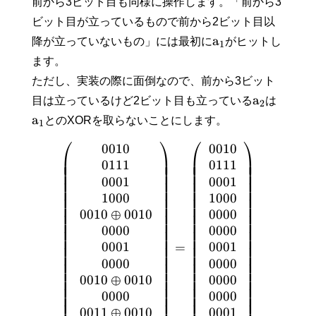
前から3ビット目も同様に操作します。「前から3
ビット目が立っているもので前から2ビット目以
a
降が立っていないもの」には最初に
がヒットし
1
ます。
ただし、実装の際に面倒なので、前から3ビット
a
目は立っているけど2ビット目も立っている
は
2
a
とのXORを取らないことにします。
1
⎛
⎞
⎛
⎞
0
0
1
0
0
0
1
0
⎜
⎟
⎜
⎟
⎜
⎟
⎜
⎟
0
1
1
1
0
1
1
1
⎜
⎟
⎜
⎟
⎜
⎟
⎜
⎟
0
0
0
1
0
0
0
1
⎜
⎟
⎜
⎟
⎜
⎟
⎜
⎟
1
0
0
0
1
0
0
0
⎜
⎟
⎜
⎟
⎜
⎟
⎜
⎟
0
0
1
0
⊕
0
0
1
0
0
0
0
0
⎜
⎟
⎜
⎟
⎜
⎟
⎜
⎟
0
0
0
0
0
0
0
0
⎜
⎟
⎜
⎟
⎜
⎟
⎜
⎟
0
0
0
1
0
0
0
1
=
⎜
⎟
⎜
⎟
⎜
⎟
⎜
⎟
0
0
0
0
0
0
0
0
⎜
⎟
⎜
⎟
⎜
⎟
⎜
⎟
0
0
1
0
⊕
0
0
1
0
0
0
0
0
⎜
⎟
⎜
⎟
⎜
⎟
⎜
⎟
0
0
0
0
0
0
0
0
⎜
⎟
⎜
⎟
0
0
1
1
⊕
0
0
1
0
0
0
0
1