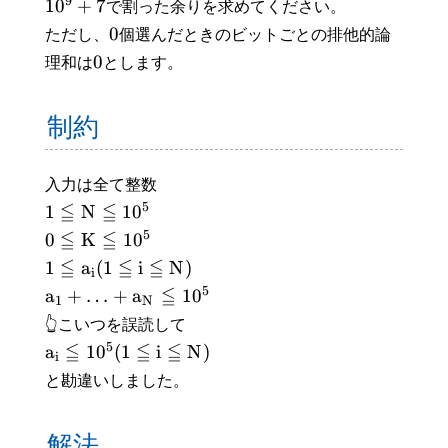
9
1
0
+
7
で割った余りを求めてください。
0
ただし、
個選んだときのビットごとの排他的論
0
理和は
とします。
制約
入力は全て整数
5
≦
≦
1
N
1
0
5
≦
≦
0
K
1
0
≦
≦
≦
1
a
(
1
i
N
)
i
5
≦
a
+
…
+
a
1
0
1
N
👆こいつを誤読して
5
≦
≦
≦
a
1
0
(
1
i
N
)
i
と勘違いしました。
解法