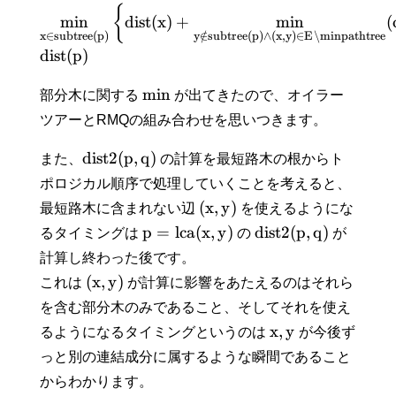
{
min
d
i
s
t
(
x
)
+
min
(
x
∈
s
u
b
t
r
e
e
(
p
)
y
∈
/
s
u
b
t
r
e
e
(
p
)
∧
(
x
,
y
)
∈
E
∖
m
i
n
p
a
t
h
t
r
e
e
d
i
s
t
(
p
)
min
部分木に関する
が出てきたので、オイラー
ツアーとRMQの組み合わせを思いつきます。
d
i
s
t
2
(
p
,
q
)
また、
の計算を最短路木の根からト
ポロジカル順序で処理していくことを考えると、
(
x
,
y
)
最短路木に含まれない辺
を使えるようにな
p
=
l
c
a
(
x
,
y
)
d
i
s
t
2
(
p
,
q
)
るタイミングは
の
が
計算し終わった後です。
(
x
,
y
)
これは
が計算に影響をあたえるのはそれら
を含む部分木のみであること、そしてそれを使え
x
,
y
るようになるタイミングというのは
が今後ず
っと別の連結成分に属するような瞬間であること
からわかります。