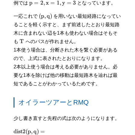
p
=
2
,
x
=
1
,
y
=
3
例では
となっています。
(
p
,
q
)
一応これで
を用いない最短経路になってい
ることを軽く示すと、まず前述したとおり最短路
木に含まれない辺を1本も使わない場合はそもそ
T
も
へのパスが作れません。
1本使う場合は、分断された木を繋ぐ必要がある
ので、上式に表されたとおりになります。
2本以上使う場合は考える必要がありません。必
要な1本を除けば他の移動は最短路木を辿れば最
短であることがわかっているためです。
オイラーツアーとRMQ
少し書き直すと先程の式は次のようになります。
d
i
s
t
2
(
p
,
q
)
=