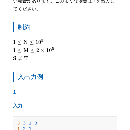
い場合があります。このような場合は-1を出力し
てください。
制約
5
1
≤
N
≤
1
0
5
1
≤
M
≤
2
×
1
0
S

=
T
入出力例
1
入力
3 
3
1
3
1 
2
1