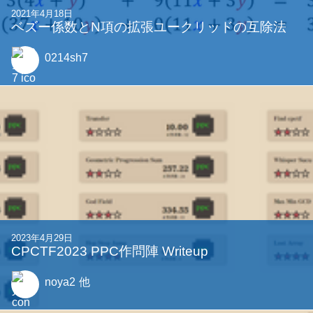
2023年7月13日
アルゴリズム班はやとき王選手権「競(けい)プ
ロ」を開催しました！
abap34