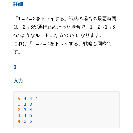
詳細
「1→2→3をトライする」戦略の場合の最悪時間
は、2→3が通行止めだった場合で、1→2→1→3→
4のようなルートになるので4になります。
これは「1→3→4をトライする」戦略も同様で
す。
3
入力
5 
4
4
1
1 
2
3
2 
3
4
3 
4
5
4 
5
6