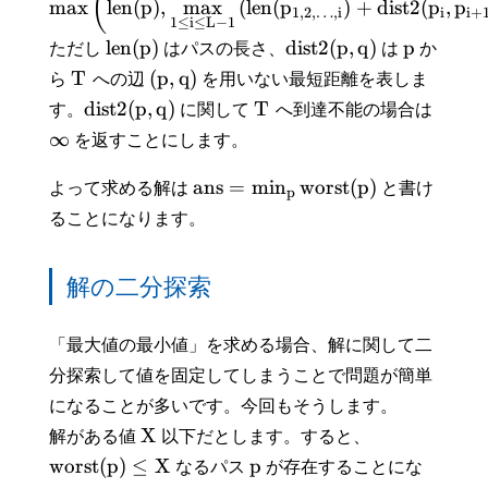
(
max
l
e
n
(
p
)
,
max
(
l
e
n
(
p
)
+
d
i
s
t
2
(
p
,
p
1
,
2
,
…
,
i
i
i
+
1
≤
i
≤
L
−
1
l
e
n
(
p
)
d
i
s
t
2
(
p
,
q
)
p
ただし
はパスの長さ、
は
か
T
(
p
,
q
)
ら
への辺
を用いない最短距離を表しま
d
i
s
t
2
(
p
,
q
)
T
す。
に関して
へ到達不能の場合は
∞
を返すことにします。
a
n
s
=
min
w
o
r
s
t
(
p
)
よって求める解は
と書け
p
ることになります。
解の二分探索
「最大値の最小値」を求める場合、解に関して二
分探索して値を固定してしまうことで問題が簡単
になることが多いです。今回もそうします。
X
解がある値
以下だとします。すると、
w
o
r
s
t
(
p
)
≤
X
p
なるパス
が存在することにな