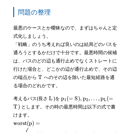
問題の整理
最悪のケースとか曖昧なので、まずはちゃんと定
式化しましょう。
「戦略」のうち考えれば良いのは結局どのパスを
通ろうとするかだけで十分です。最悪時間の候補
は、パスのどの辺も通行止めでなくストレートに
行けた場合と、どこかの辺が通行止めで、その辺
T
の端点から
へのその辺を除いた最短経路を通
る場合のどれかです。
L
p
(
=
S
)
,
p
,
…
,
p
(
=
考えるパス(長さ
)を
1
2
L
T
)
とします。その時の最悪時間は以下の式で書
けます。
w
o
r
s
t
(
p
)
=