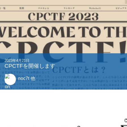
2021年4月18日
ベズー係数とN項の拡張ユークリッドの互除法
0214sh7
2023年4月29日
CPCTF2023 PPC作問陣 Writeup
noya2
他