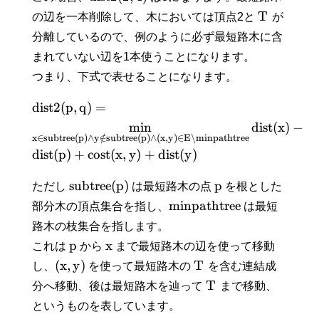
T
の辺を一本削除して、木においては頂点2と
が
分離しているので、例のように必ず最短路木に含
まれていない辺を1本使うことになります。
つまり、下式で表せることになります。
d
i
s
t
2
(
p
,
q
)
=
min
d
i
s
t
(
x
)
−
x
∈
s
u
b
t
r
e
e
(
p
)
∧
y
∈
/
s
u
b
t
r
e
e
(
p
)
∧
(
x
,
y
)
∈
E
∖
m
i
n
p
a
t
h
t
r
e
e
d
i
s
t
(
p
)
+
c
o
s
t
(
x
,
y
)
+
d
i
s
t
(
y
)
s
u
b
t
r
e
e
(
p
)
p
ただし
は最短路木の点
を根とした
m
i
n
p
a
t
h
t
r
e
e
部分木の頂点集合を指し、
は最短
路木の枝集合を指します。
p
x
これは
から
まで最短路木の辺を使って移動
(
x
,
y
)
T
し、
を使って最短路木の
を含む連結成
T
分へ移動、後は最短路木を辿って
まで移動、
というものを表しています。