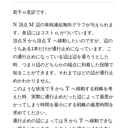
若干ゃ意訳です。
N
M
頂点
辺の単純連結無向グラフが与えられま
c
す。各辺にはコスト
がついています。
i
S
T
頂点
から頂点
へ移動したいのですが、辺の
うちある1本だけが通行止めになっています。こ
の通行止めになっている辺は辺を通ろうとした
時、つまり辺のどちらかの端点に到着した段階で
知ることができます。それまではどの辺が通行止
めかわかりません。
S
T
このような状況で
から
へ移動する戦略を考
えた時、実際に通行止めだった辺によって最悪か
かってしまう時間を最小にする戦略の最悪時間を
求めてください。
S
T
通行止めの辺によっては
から
へ移動できな