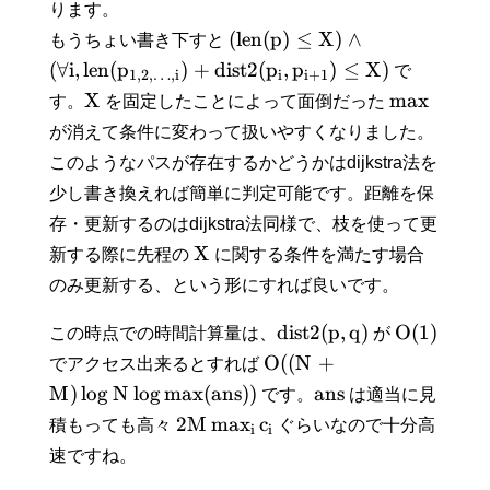
ります。
(
l
e
n
(
p
)
≤
X
)
∧
もうちょい書き下すと
(
∀
i
,
l
e
n
(
p
)
+
d
i
s
t
2
(
p
,
p
)
≤
X
)
で
1
,
2
,
…
,
i
i
i
+
1
X
max
す。
を固定したことによって面倒だった
が消えて条件に変わって扱いやすくなりました。
このようなパスが存在するかどうかはdijkstra法を
少し書き換えれば簡単に判定可能です。距離を保
存・更新するのはdijkstra法同様で、枝を使って更
X
新する際に先程の
に関する条件を満たす場合
のみ更新する、という形にすれば良いです。
d
i
s
t
2
(
p
,
q
)
O
(
1
)
この時点での時間計算量は、
が
O
(
(
N
+
でアクセス出来るとすれば
M
)
lo
g
N
lo
g
max
(
a
n
s
)
)
a
n
s
です。
は適当に見
2
M
max
c
積もっても高々
ぐらいなので十分高
i
i
速ですね。