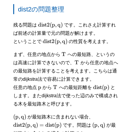
dist2の問題整理
d
i
s
t
2
(
p
,
q
)
残る問題は
です。これさえ計算すれ
ば前述の計算量で元の問題が解けます。
d
i
s
t
2
(
p
,
q
)
ということで
の性質を考えます。
T
まず、任意の地点から
への最短路、というの
T
は高速に計算できないので、
から任意の地点へ
の最短路を計算することを考えます。こちらは通
常のdijkstra法で容易に計算できます。
p
T
d
i
s
t
(
p
)
任意の地点
から
への最短距離を
と
します。またdijkstra法で使った辺のみで構成され
る木を最短路木と呼びます。
(
p
,
q
)
が最短路木に含まれない場合、
d
i
s
t
2
(
p
,
q
)
=
d
i
s
t
(
p
)
(
p
,
q
)
です。問題は
が最