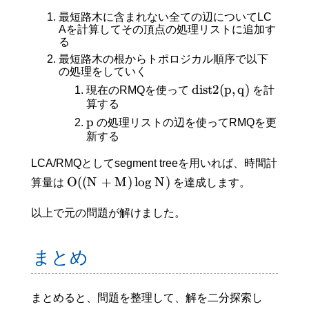
最短路木に含まれない全ての辺についてLC
Aを計算してその頂点の処理リストに追加す
る
最短路木の根からトポロジカル順序で以下
の処理をしていく
d
i
s
t
2
(
p
,
q
)
現在のRMQを使って
を計
算する
p
の処理リストの辺を使ってRMQを更
新する
LCA/RMQとしてsegment treeを用いれば、時間計
O
(
(
N
+
M
)
lo
g
N
)
算量は
を達成します。
以上で元の問題が解けました。
まとめ
まとめると、問題を整理して、解を二分探索し