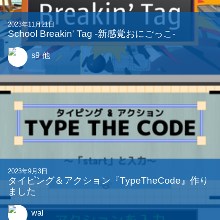
2023年11月21日
School Breakin' Tag -新感覚おにごっこ-
s9
他
2023年9月3日
タイピング＆アクション『TypeTheCode』作り
ました
wal