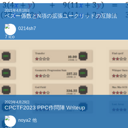
2023年7月13日
アルゴリズム班はやとき王選手権「競(けい)プ
ロ」を開催しました！
abap34