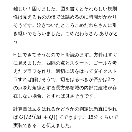
難しい！困りました。図を書くとそれらしい規則
性は見えるものの僕では詰めるのに時間がかかり
そうです。泣きついたところこめだわらさんに引
き継いでもらいました。こめだわらさん ありがと
う
E はできてそうなので F を読みます。方針はすぐ
に見えました。四隅の点とスタート、ゴールを考
えたグラフを作り、適切に辺をはってダイクスト
ラすれば解けそうで、辺をはるべきか否かは2つ
の点を対角線とする長方形領域の内部に建物が存
在しない場合、とすれば良さそうです。
計算量は辺をはれるかどうかの判定は愚直にやれ
2
(
(
+
))
ば
O
M
M
Q
でできます。 15分 くらいで
実装できる、と伝えました。