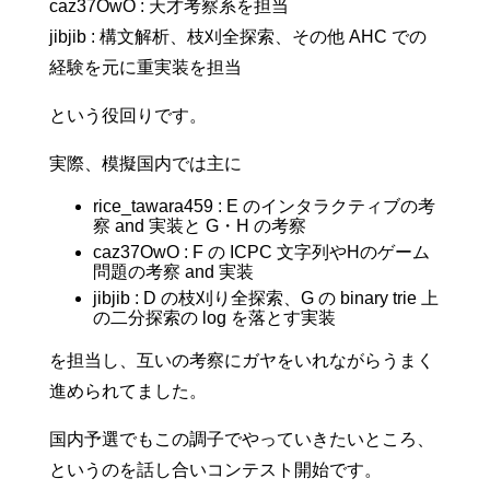
caz37OwO : 天才考察系を担当
jibjib : 構文解析、枝刈全探索、その他 AHC での
経験を元に重実装を担当
という役回りです。
実際、模擬国内では主に
rice_tawara459 : E のインタラクティブの考
察 and 実装と G・H の考察
caz37OwO : F の ICPC 文字列やHのゲーム
問題の考察 and 実装
jibjib : D の枝刈り全探索、G の binary trie 上
の二分探索の log を落とす実装
を担当し、互いの考察にガヤをいれながらうまく
進められてました。
国内予選でもこの調子でやっていきたいところ、
というのを話し合いコンテスト開始です。