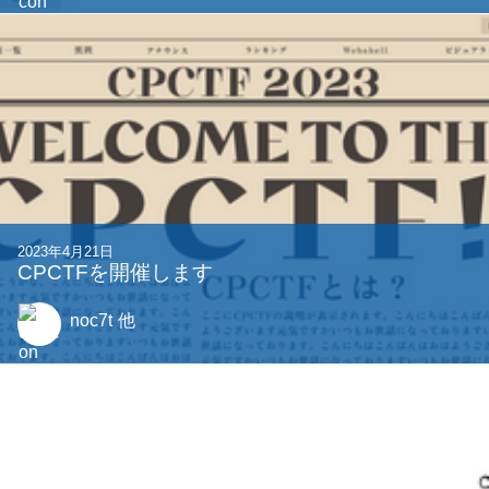
2021年4月18日
ベズー係数とN項の拡張ユークリッドの互除法
0214sh7
2023年4月29日
CPCTF2023 PPC作問陣 Writeup
noya2
他