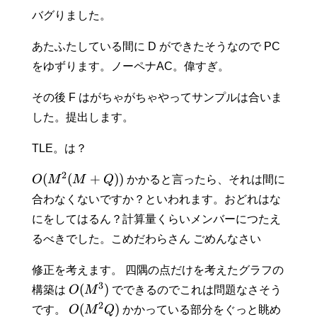
バグりました。
あたふたしている間に D ができたそうなので PC
をゆずります。ノーペナAC。偉すぎ。
その後 F はがちゃがちゃやってサンプルは合いま
した。提出します。
TLE。は？
2
(
(
+
))
O
M
M
Q
かかると言ったら、それは間に
合わなくないですか？といわれます。おどれはな
にをしてはるん？計算量くらいメンバーにつたえ
るべきでした。こめだわらさん ごめんなさい
修正を考えます。 四隅の点だけを考えたグラフの
3
(
)
構築は
O
M
でできるのでこれは問題なさそう
2
(
)
です。
O
M
Q
かかっている部分をぐっと眺め