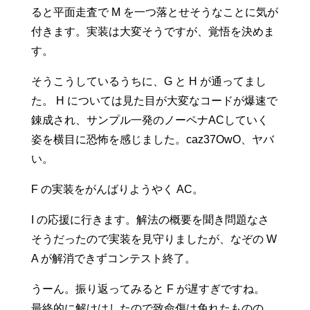
ると平面走査で M を一つ落とせそうなことに気が
付きます。実装は大変そうですが、覚悟を決めま
す。
そうこうしているうちに、G と H が通ってまし
た。 H については見た目が大変なコードが爆速で
錬成され、サンプル一発のノーペナACしていく
姿を横目に恐怖を感じました。caz37OwO、ヤバ
い。
F の実装をがんばりようやく AC。
I の応援に行きます。解法の概要を聞き問題なさ
そうだったので実装を見守りましたが、なぞの W
A が解消できずコンテスト終了。
うーん。振り返ってみると F が遅すぎですね。
最終的に解けはしたので致命傷は免れたものの、