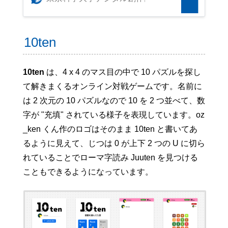
他
作を中心に、アプリ、音楽
（DTM）、グラフィック
（イラスト、3Dモデル、ド
ット絵、動画）などのクリエ
10ten
イティブ活動の他、競技プロ
グラミング（競プロ）やCTF
も行っています。
10ten
は、4 x 4 のマス目の中で 10 パズルを探し
て解きまくるオンライン対戦ゲームです。名前に
は 2 次元の 10 パズルなので 10 を 2 つ並べて、数
字が "充填" されている様子を表現しています。oz
_ken くん作のロゴはそのまま 10ten と書いてあ
るように見えて、じつは 0 が上下 2 つの U に切ら
れていることでローマ字読み Juuten を見つける
こともできるようになっています。