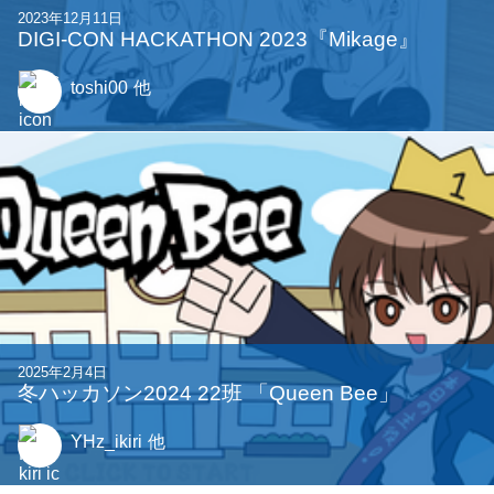
2023年12月11日
DIGI-CON HACKATHON 2023『Mikage』
toshi00
他
2025年2月4日
冬ハッカソン2024 22班 「Queen Bee」
YHz_ikiri
他