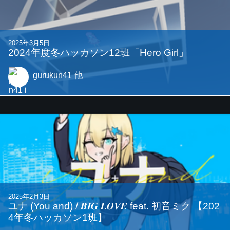
2025年3月5日
2024年度冬ハッカソン12班「Hero Girl」
gurukun41
他
2025年2月3日
ユナ (You and) / 𝑩𝑰𝑮 𝑳𝑶𝑽𝑬 feat. 初音ミク 【202
4年冬ハッカソン1班】