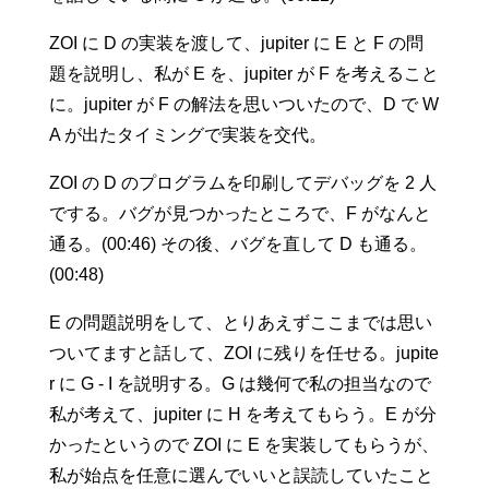
ZOI に D の実装を渡して、jupiter に E と F の問
題を説明し、私が E を、jupiter が F を考えること
に。jupiter が F の解法を思いついたので、D で W
A が出たタイミングで実装を交代。
ZOI の D のプログラムを印刷してデバッグを 2 人
でする。バグが見つかったところで、F がなんと
通る。(00:46) その後、バグを直して D も通る。
(00:48)
E の問題説明をして、とりあえずここまでは思い
ついてますと話して、ZOI に残りを任せる。jupite
r に G - I を説明する。G は幾何で私の担当なので
私が考えて、jupiter に H を考えてもらう。E が分
かったというので ZOI に E を実装してもらうが、
私が始点を任意に選んでいいと誤読していたこと