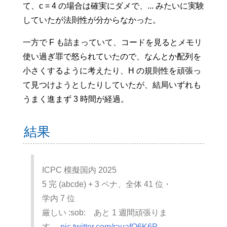
て、c = 4 の場合は確実にダメで、... みたいに実験
していたが法則性が分からなかった。
一方で F も詰まっていて、コードを見るとメモリ
使い過ぎ罪で怒られていたので、なんとか配列を
小さくするように考えたり、H の規則性を頑張っ
て見つけようとしたりしていたが、結局いずれも
うまく進まず 3 時間が経過。
結果
ICPC 模擬国内 2025
5 完 (abcde) + 3 ペナ、全体 41 位・
学内 7 位
厳しい :sob: あと 1 週間頑張りま
す。
pic.twitter.com/rauafQ6K6P