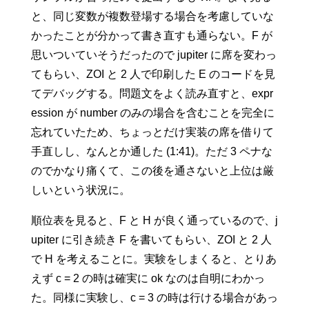
と、同じ変数が複数登場する場合を考慮していな
かったことが分かって書き直すも通らない。F が
思いついていそうだったので jupiter に席を変わっ
てもらい、ZOI と 2 人で印刷した E のコードを見
てデバッグする。問題文をよく読み直すと、expr
ession が number のみの場合を含むことを完全に
忘れていたため、ちょっとだけ実装の席を借りて
手直しし、なんとか通した (1:41)。ただ 3 ペナな
のでかなり痛くて、この後を通さないと上位は厳
しいという状況に。
順位表を見ると、F と H が良く通っているので、j
upiter に引き続き F を書いてもらい、ZOI と 2 人
で H を考えることに。実験をしまくると、とりあ
えず c = 2 の時は確実に ok なのは自明にわかっ
た。同様に実験し、c = 3 の時は行ける場合があっ