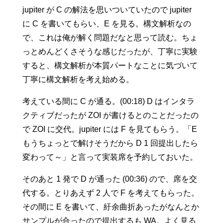
jupiter が C の解法を思いついていたので jupiter
に C を書いてもらい、E を見る。構文解析なの
で、これは俺が解く問題だなと思って読む。ちょ
っとめんどくさそうな感じだったが、丁寧に実験
すると、構文解析が本質パートなことに気づいて
丁寧に構文解析を考え始める。
考えている間に C が通る。(00:18) D はインタラ
クティブだったが ZOI が書けるとのことだったの
で ZOI に交代。jupiter には F を見てもらう。「E
もうちょっとで解けそうだから D 1 回提出したら
変わって～」と言って実装席を予約しておいた。
そのあと 1 発で D が通った (00:36) ので、席を交
代する。とりあえず 2 人で F を考えてもらった。
その間に E を書いて、紆余曲折あったがなんとか
サンプルが合ったので提出するも WA。よく見る