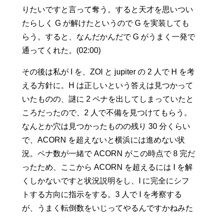
りたいですと言って奪う。すると天才を思いつい
たらしく G が解けたというので G を実装しても
らう。すると、なんだかんだで G がうまく一発で
通ってくれた。(02:00)
その後は私が I を、ZOI と jupiter の 2 人で H を考
える方針に。H は正しいという答えは見つかって
いたものの、謎に 2 ペナを出してしまっていたと
ころだったので、2 人で不備を見つけてもらう。
なんとか穴は見つかったものの残り 30 分くらい
で、ACORN を超えないと横浜には進めない状
況。ペナ数が一緒で ACORN がこの時点で 8 完だ
ったため、ここから ACORN を超えるには I を解
くしかないですと状況説明をし、I に完全にシフ
トする方向に指示をする。3 人で I を考察する
が、うまく転倒数をいじってやるんですかねみた