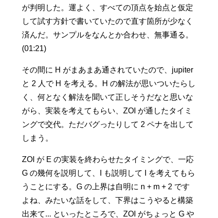
が判明した。運よく、すべての頂点を始点と仮定
して試す方針で書いていたので直す箇所が少なく
済んだ。サンプルをなんとか合わせ、無事通る。
(01:21)
その間に H がまあまあ通されていたので、jupiter
と 2 人で H を考える。H の解法が思いついたらし
く、何となく解法を聞いて正しそうだなと思いな
がら、実装を考えてもらい、ZOI が通したタイミ
ングで交代。ただバグったりして 2 ペナを出して
しまう。
ZOI が E の実装を終わらせたタイミングで、一応
G の幾何を説明して、I も説明して I を考えてもら
うことにする。G の上界は自明に n + m + 2 です
よね、みたいな話をして、下界はこうやると構築
出来て... といったところで、ZOI がちょっと G や