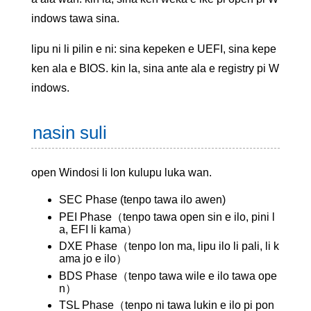
indows tawa sina.
lipu ni li pilin e ni: sina kepeken e UEFI, sina kepe
ken ala e BIOS. kin la, sina ante ala e registry pi W
indows.
nasin suli
open Windosi li lon kulupu luka wan.
SEC Phase (tenpo tawa ilo awen)
PEI Phase（tenpo tawa open sin e ilo, pini l
a, EFI li kama）
DXE Phase（tenpo lon ma, lipu ilo li pali, li k
ama jo e ilo）
BDS Phase（tenpo tawa wile e ilo tawa ope
n）
TSL Phase（tenpo ni tawa lukin e ilo pi pon