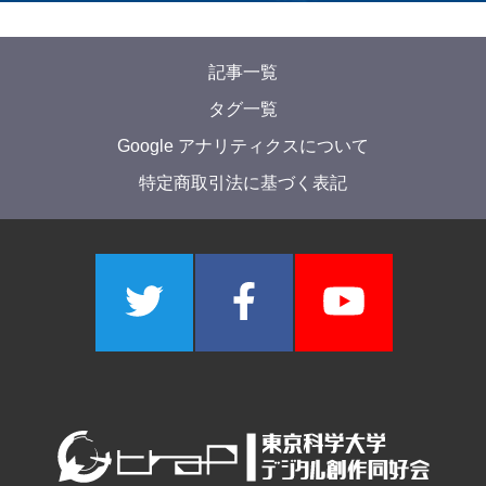
2025年2月27日
Reisebericht für die Selbstzufriedenheit
Akira_256
2025年2月27日
VNAV EL NALVI VIV TI X FETAL(素人が言語作
ってみた)
Luke256