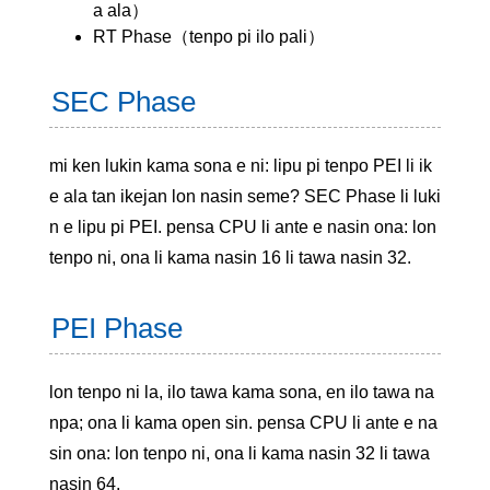
a ala）
RT Phase（tenpo pi ilo pali）
SEC Phase
mi ken lukin kama sona e ni: lipu pi tenpo PEI li ik
e ala tan ikejan lon nasin seme? SEC Phase li luki
n e lipu pi PEI. pensa CPU li ante e nasin ona: lon
tenpo ni, ona li kama nasin 16 li tawa nasin 32.
PEI Phase
lon tenpo ni la, ilo tawa kama sona, en ilo tawa na
npa; ona li kama open sin. pensa CPU li ante e na
sin ona: lon tenpo ni, ona li kama nasin 32 li tawa
nasin 64.