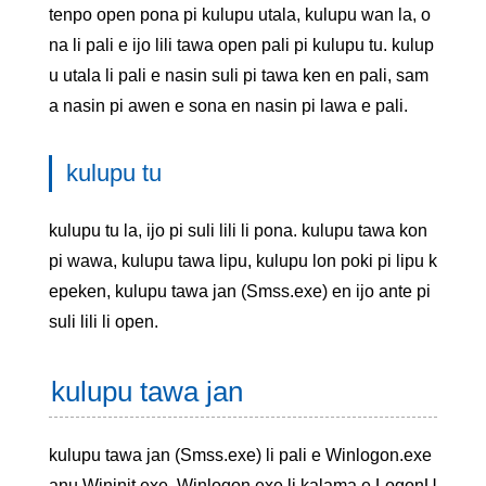
tenpo open pona pi kulupu utala, kulupu wan la, o
na li pali e ijo lili tawa open pali pi kulupu tu. kulup
u utala li pali e nasin suli pi tawa ken en pali, sam
a nasin pi awen e sona en nasin pi lawa e pali.
kulupu tu
kulupu tu la, ijo pi suli lili li pona. kulupu tawa kon
pi wawa, kulupu tawa lipu, kulupu lon poki pi lipu k
epeken, kulupu tawa jan (Smss.exe) en ijo ante pi
suli lili li open.
kulupu tawa jan
kulupu tawa jan (Smss.exe) li pali e Winlogon.exe
anu Wininit.exe. Winlogon.exe li kalama e LogonU