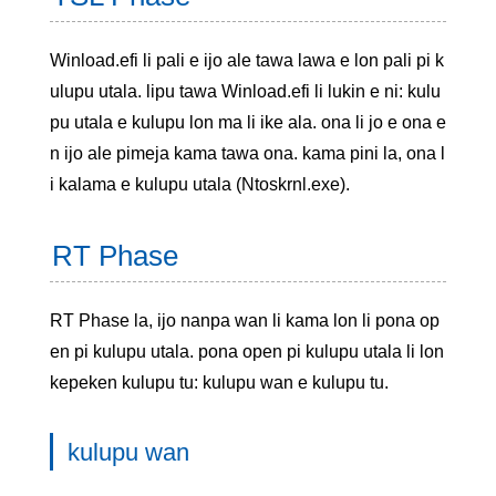
Winload.efi li pali e ijo ale tawa lawa e lon pali pi k
ulupu utala. lipu tawa Winload.efi li lukin e ni: kulu
pu utala e kulupu lon ma li ike ala. ona li jo e ona e
n ijo ale pimeja kama tawa ona. kama pini la, ona l
i kalama e kulupu utala (Ntoskrnl.exe).
RT Phase
RT Phase la, ijo nanpa wan li kama lon li pona op
en pi kulupu utala. pona open pi kulupu utala li lon
kepeken kulupu tu: kulupu wan e kulupu tu.
kulupu wan