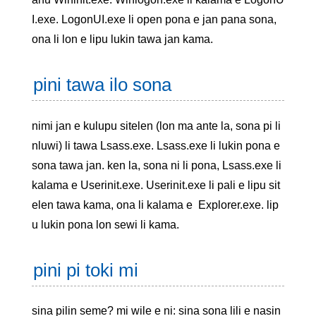
I.exe. LogonUI.exe li open pona e jan pana sona,
ona li lon e lipu lukin tawa jan kama.
pini tawa ilo sona
nimi jan e kulupu sitelen (lon ma ante la, sona pi li
nluwi) li tawa Lsass.exe. Lsass.exe li lukin pona e
sona tawa jan. ken la, sona ni li pona, Lsass.exe li
kalama e Userinit.exe. Userinit.exe li pali e lipu sit
elen tawa kama, ona li kalama e Explorer.exe. lip
u lukin pona lon sewi li kama.
pini pi toki mi
sina pilin seme? mi wile e ni: sina sona lili e nasin