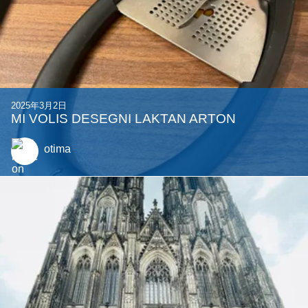
comavius
2025年2月23日
isuc: A driver-level SQL caching tool
cp20
他