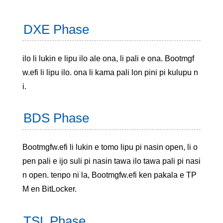
DXE Phase
ilo li lukin e lipu ilo ale ona, li pali e ona. Bootmgf
w.efi li lipu ilo. ona li kama pali lon pini pi kulupu n
i.
BDS Phase
Bootmgfw.efi li lukin e tomo lipu pi nasin open, li o
pen pali e ijo suli pi nasin tawa ilo tawa pali pi nasi
n open. tenpo ni la, Bootmgfw.efi ken pakala e TP
M en BitLocker.
TSL Phase