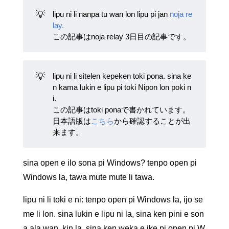
💡
lipu ni li nanpa tu wan lon lipu pi jan
noja re
lay.
この記事はnoja relay 3日目の記事です。
💡
lipu ni li sitelen kepeken toki pona. sina ke
n kama lukin e lipu pi toki Nipon lon poki n
i.
この記事はtoki ponaで書かれています。
日本語版は
こちら
から確認することが出
来ます。
sina open e ilo sona pi Windows? tenpo open pi
Windows la, tawa mute mute li tawa.
lipu ni li toki e ni: tenpo open pi Windows la, ijo se
me li lon. sina lukin e lipu ni la, sina ken pini e son
a ala wan. kin la, sina ken weka e ike pi open pi W