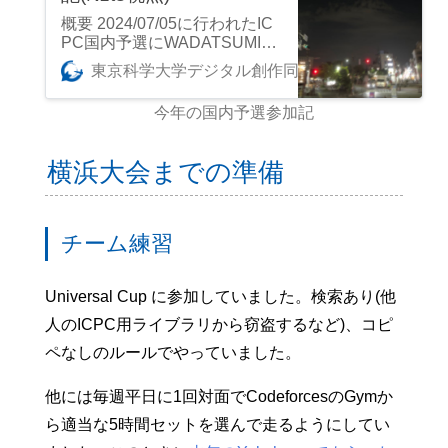
概要 2024/07/05に行われたIC
PC国内予選にWADATSUMIで
出場し、ABCDFG6完21位(学
東京科学大学デジタル創作同好会traP
Nzt3
内4位)だった。 通常の選抜ル
ールだと予選落ちになるけ
今年の国内予選参加記
ど、今年の東工大はホスト校
なので……？ チーム traPでIC
PCの参加を希望すると、自分
横浜大会までの準備
でメンバーを集めなくても参
加者がいい感じに振り分けら
れてチームが作られます。今
回作られたWADATSUMIのメ
チーム練習
ンバーはこちらになります。 *
Nzt3(私): C++使い 23B * Rice_
tawara459: Python使い 22B *
Universal Cup に参加していました。検索あり(他
Sotatsu: Python使い 22B 使用
人のICPC用ライブラリから窃盗するなど)、コピ
言語は統一されていません
が、いい感じのメンバーです
ペなしのルールでやっていました。
ね。 今年は東工大から29チー
ムが参加したらしいです。超
他には毎週平日に1回対面でCodeforcesのGymか
巨大競プロ大学です。 練習な
ど Python使いが2人もいるの
ら適当な5時間セットを選んで走るようにしてい
で序盤の簡単な問題は全てPyt