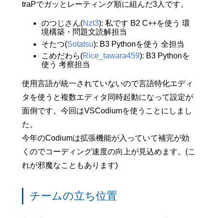
traPでガッとレーティング順に組んだ3人です。
のつじさん(
Nzt3
): 私です B2 C++を使う 環
境構築・問題文読解担当
そたつ(
Sotatsu
): B3 Pythonを使う 全担当
こめだわら(
Rice_tawara459
): B3 Pythonを
使う 考察担当
使用言語が統一されていないので言語特化エディ
タを使うと複数エディタ同時起動になって設定が
面倒です。今回はVSCodiumを使うことにしまし
た。
今年のCodiumは拡張機能が入っていて補完が効
くのでコーディング速度の向上が見込めます。(こ
れが邪魔なこともあります)
チームの立ち位置