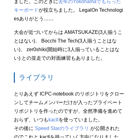
ました。このときに
去年のYokohamaでもらった
honに任せればいいですね。ラ
イブラリの事前準備が可能な
キーボード
が役立ちました。 LegalOn Technologi
のでそれもPythonに任せまし
esありがとう……
ょう。C++は速度が必要なと
きだけ使えば良いです。 【競
大会が近づいてからは AMATSUKAZE(3人揃うこ
プロ】Pythonを使おうこの記
事は新歓ブログリレー2024 24
とはない)、 Bocchi The Tech(3人揃うことはな
い)、 zer0shiki(開始時に3人揃っていることはな
い) との並走での対面練習もありました。
ライブラリ
とりあえず ICPC-notebook のリポジトリをクロー
ンしてチームメンバーだけが入ったプライベート
リポジトリを作ったのですが、全然準備を進めて
おらず、いつも
kactl
を使っていました。
その後に
Speed Starのライブラリ
が公開された
のでこれと kactlを持っていく方向になりました。