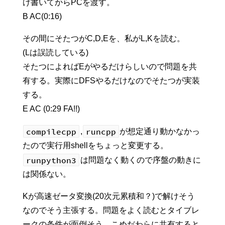
け書いてからPCを渡す。
B AC(0:16)
その間にそたつがC,D,Eを、私がL,Kを読む。
(Lは誤読している)
そたつによればEがやるだけらしいので問題を共
有する。実際にDFSやるだけなのでそたつが実装
する。
E AC (0:29 FA!!)
compilecpp
runcpp
,
が想定通り動かなかっ
たので実行用shellをちょっと変更する。
runpython3
は問題なく動くので序盤の動きに
は関係ない。
Kが高速ゼータ変換(20次元累積和？)で解けそう
なのでそう主張する。問題をよく読むとタイブレ
ークの条件が面倒そう。こめだわらに共有すると