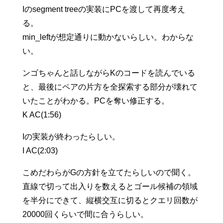
Iのsegment treeの実装にPCを渡して再度考え
る。
min_leftが想定通りに動かないらしい。わからな
い。
ンゴちゃんと話しながらKのコードを読んでいる
と、最後にペアの片方を全探索する部分が壊れて
いたことがわかる。PCを奪い修正する。
K AC(1:56)
Iの実装が終わったらしい。
I AC(2:03)
こめだわらがGの方針を立てたらしいので聞く。
直線で切って出入りを数えるとゴール候補の領域
を半分にできて、縦横交互に切るとクエリ回数が
20000回くらいで間に合うらしい。