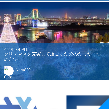
関連する記事
2025年9月15日
traPでの一年半を振り返る〜全班所属の体験記
(?)〜
gurukun41