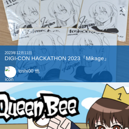
2023年12月11日
DIGI-CON HACKATHON 2023『Mikage』
toshi00
他