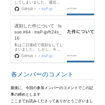
してしまいました。 最近朝
はパンで済ませてしまうこと
GitHub
traP-jp
が多かったので、白ごはん食
べるのは幸せでした。豆がお
いしかったです。 朝はやっ
ぱり味噌汁だなと思いまし
遅刻した件について · Is
た。反省はしていますが後悔
sue #64 · traP-jp/h24s_
はしていません。
16
私は二日連続で遅刻をしてし
まいました。 しかし、今回
は作業をしていて寝坊をした
GitHub
traP-jp
だけであり、事前に遅れるこ
とも予告していたので謝罪の
意思はありますが反省はして
いません。 やらなきゃいけ
各メンバーのコメント
ないことは終わらせたので許
してください。
最後に、今回の参加メンバーのコメントでこの記
事の締めとします
ここまでお読みくださってありがとうございまし