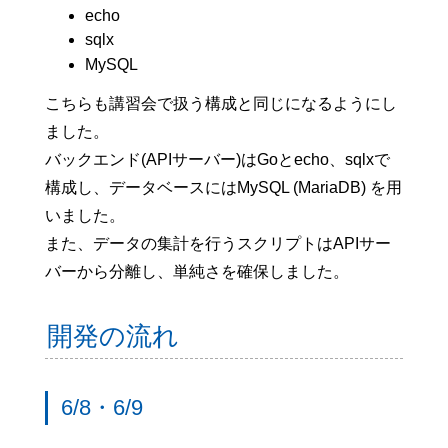
echo
sqlx
MySQL
こちらも講習会で扱う構成と同じになるようにし
ました。
バックエンド(APIサーバー)はGoとecho、sqlxで
構成し、データベースにはMySQL (MariaDB) を用
いました。
また、データの集計を行うスクリプトはAPIサー
バーから分離し、単純さを確保しました。
開発の流れ
6/8・6/9