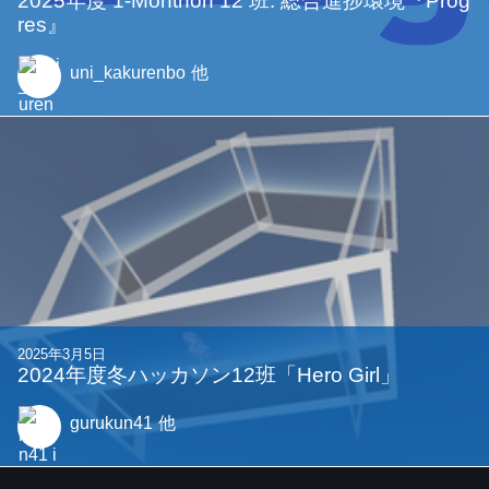
2025年度 1-Monthon 12 班: 総合進捗環境『Prog
res』
uni_kakurenbo
他
2025年3月5日
2024年度冬ハッカソン12班「Hero Girl」
gurukun41
他