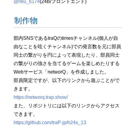
@riku_6174
(24B/フロントエンド)
制作物
部内SNSであるtraQのtimesチャンネル(個人が自
由なことを呟くチャンネル)での発言数を元に部員
同士の繋がりを円によって表現したり、部員同士
の繋がりの強さを当てるゲームを楽しめたりする
Webサービス「networQ」を作成しました。
部員限定ですが、以下のリンクから遊ぶことがで
きます。
https://networq.trap.show/
また、リポジトリには以下のリンクからアクセス
できます。
https://github.com/traP-jp/h24s_13