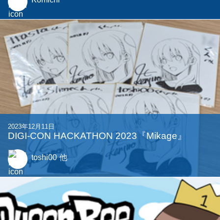
2023年12月11日
DIGI-CON HACKATHON 2023『Mikage』
toshi00
他