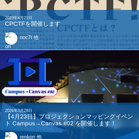
この記事を書いた人
Synori
23BのSynoriです。ドット絵とUnity
を勉強中です!
この記事を書いた人
rei
この記事を書いた人
Kasyu
23B 好きな言葉は進捗、嫌いな言葉
は進捗です。
この記事を書いた人
YMAC