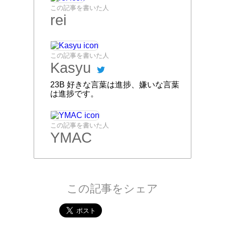
終わりに
今回紹介した入部方法は、東京工業大学と東京医
科歯科大学が統合して東京科学大学になるまでの
方法です。統合した後の入部方法については再度
お知らせする予定です。
それでは、充実した大学生活をtraPともに送りま
しょう！
この記事を書いた人
Hueter
23B game班とSysAd班メインで活