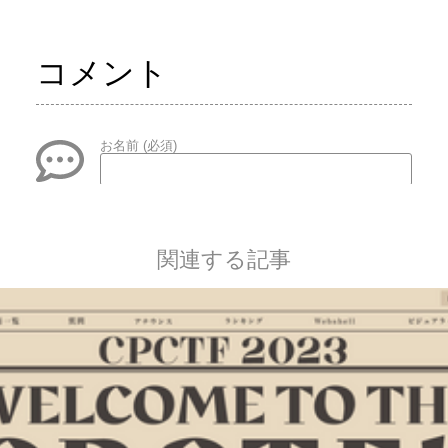
動中 まだまだ分からないことだらけ
この記事を書いた人
Dye
23B情報工学系 AtCoderやってます
この記事を書いた人
24take
ラブコメを主食として生きる大学
生。筋トレばっかりしててtraPの仕
事ができてないらしい。
この記事を書いた人
Alt--er
23B_ゲーム,Sysad,サウンド,アルゴ
に興味あり。 なんか色々頑張りたい