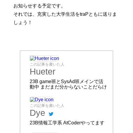
W5-106,W5-107
S2-204と同様にtakiプラザが見えるところまで行
きます。次に、この建物の右の道(S2-204への行
き方で初めの写真にある赤矢印)に入り東工大付属
図書館前(健康診断の際にサークルのビラ配りが行
われていた場所)まで直進します。その後下の写真
の矢印の先にある坂を下っていきます。