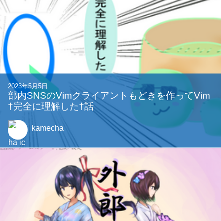
2023年5月5日
部内SNSのVimクライアントもどきを作ってVim
†完全に理解した†話
kamecha