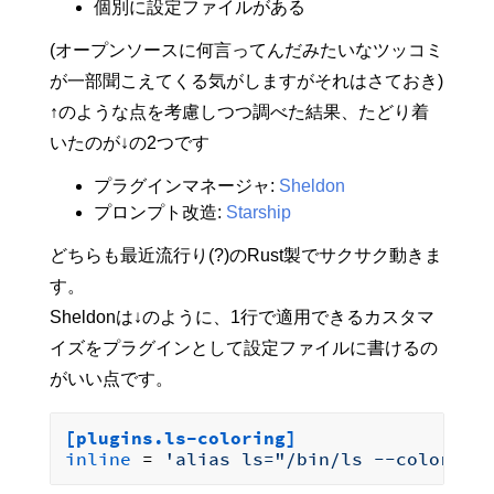
個別に設定ファイルがある
(オープンソースに何言ってんだみたいなツッコミ
が一部聞こえてくる気がしますがそれはさておき)
↑のような点を考慮しつつ調べた結果、たどり着
いたのが↓の2つです
プラグインマネージャ:
Sheldon
プロンプト改造:
Starship
どちらも最近流行り(?)のRust製でサクサク動きま
す。
Sheldonは↓のように、1行で適用できるカスタマ
イズをプラグインとして設定ファイルに書けるの
がいい点です。
[plugins.ls-coloring]
inline
 = 
'alias ls="/bin/ls --color=al