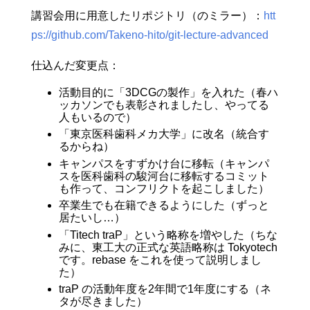
講習会用に用意したリポジトリ（のミラー）：
htt
ps://github.com/Takeno-hito/git-lecture-advanced
仕込んだ変更点：
活動目的に「3DCGの製作」を入れた（春ハ
ッカソンでも表彰されましたし、やってる
人もいるので）
「東京医科歯科メカ大学」に改名（統合す
るからね）
キャンパスをすずかけ台に移転（キャンパ
スを医科歯科の駿河台に移転するコミット
も作って、コンフリクトを起こしました）
卒業生でも在籍できるようにした（ずっと
居たいし…）
「Titech traP」という略称を増やした（ちな
みに、東工大の正式な英語略称は Tokyotech
です。rebase をこれを使って説明しまし
た）
traP の活動年度を2年間で1年度にする（ネ
タが尽きました）