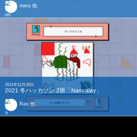
mera
他
2021年12月28日
2021 冬ハッカソン 2班「Nascalay」
Ras
他