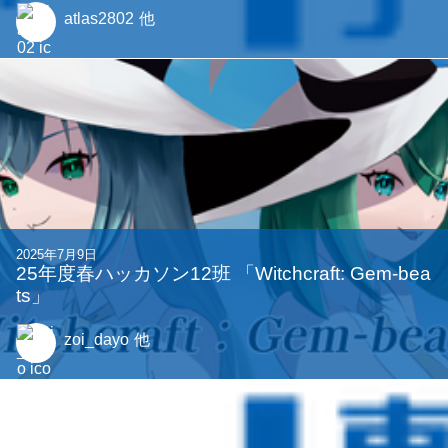
atlas2802
他
2025年7月9日
25年度春ハッカソン12班 「Witchcraft: Gem-bea
ts」
zoi_dayo
他