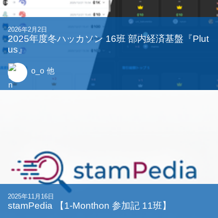
2026年2月2日
2025年度冬ハッカソン 16班 部内経済基盤『Plut
us』
o_o
他
2025年11月16日
stamPedia 【1-Monthon 参加記 11班】